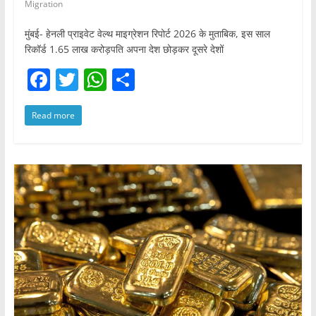
Migration
मुंबई- हेनली प्राइवेट वेल्थ माइग्रेशन रिपोर्ट 2026 के मुताबिक, इस साल
रिकॉर्ड 1.65 लाख करोड़पति अपना देश छोड़कर दूसरे देशों
F
T
W
S
a
w
h
h
Read more
c
itt
at
ar
e
er
s
e
b
A
o
p
o
p
k