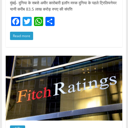
मुंबई- दुनिया के सबसे अमीर कारोबारी इलॉन मस्क दुनिया के पहले ट्रिलियनेयर
यानी करीब 83.5 लाख करोड़ रुपए की संपत्ति
F
T
W
S
a
w
h
h
Read more
c
itt
at
ar
e
er
s
e
b
A
o
p
o
p
k