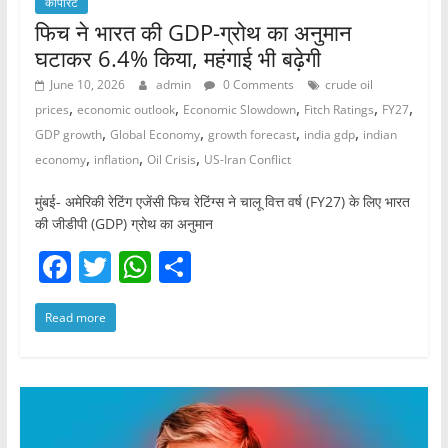
कॉर्पोरेट
फिच ने भारत की GDP-ग्रोथ का अनुमान
घटाकर 6.4% किया, महंगाई भी बढ़ेगी
June 10, 2026
admin
0 Comments
crude oil
,
,
,
,
,
prices
economic outlook
Economic Slowdown
Fitch Ratings
FY27
,
,
,
,
GDP growth
Global Economy
growth forecast
india gdp
indian
,
,
,
economy
inflation
Oil Crisis
US-Iran Conflict
मुंबई- अमेरिकी रेटिंग एजेंसी फिच रेटिंग्स ने चालू वित्त वर्ष (FY27) के लिए भारत
की जीडीपी (GDP) ग्रोथ का अनुमान
F
T
W
S
a
w
h
h
Read more
c
itt
at
ar
e
er
s
e
b
A
o
p