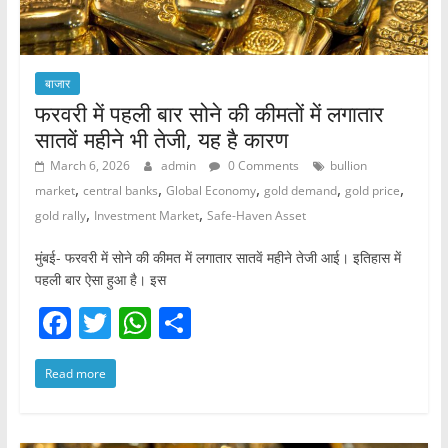
बाजार
फरवरी में पहली बार सोने की कीमतों में लगातार
सातवें महीने भी तेजी, यह है कारण
March 6, 2026
admin
0 Comments
bullion
,
,
,
,
,
market
central banks
Global Economy
gold demand
gold price
,
,
gold rally
Investment Market
Safe-Haven Asset
मुंबई- फरवरी में सोने की कीमत में लगातार सातवें महीने तेजी आई। इतिहास में
पहली बार ऐसा हुआ है। इस
F
T
W
S
a
w
h
h
Read more
c
itt
at
ar
e
er
s
e