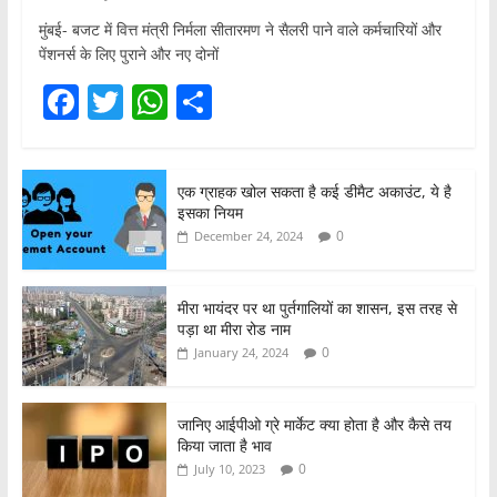
मुंबई- बजट में वित्त मंत्री निर्मला सीतारमण ने सैलरी पाने वाले कर्मचारियों और
पेंशनर्स के लिए पुराने और नए दोनों
F
T
W
S
a
w
h
h
c
itt
at
ar
एक ग्राहक खोल सकता है कई डीमैट अकाउंट, ये है
e
er
s
e
इसका नियम
b
A
0
December 24, 2024
o
p
o
p
मीरा भायंदर पर था पुर्तगालियों का शासन, इस तरह से
पड़ा था मीरा रोड नाम
k
0
January 24, 2024
जानिए आईपीओ ग्रे मार्केट क्या होता है और कैसे तय
किया जाता है भाव
0
July 10, 2023