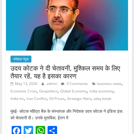
o
p
k
स्पेशल न्यूज
उदय कोटक ने दी चेतावनी, मुश्किल समय के लिए
तैयार रहें, यह है इसका कारण
,
May 13, 2026
admin
0 Comments
business news
,
,
,
,
Economic Crisis
Geopolitics
Global Economy
india economy
,
,
,
,
India Inc
Iran Conflict
Oil Prices
Strategic Alert
uday kotak
मुंबई- कोटक महिंद्रा बैंक के संस्थापक और निदेशक उदय कोटक ने इंडिया इंक.
को चेतावनी दी। उनके मुताबिक, ईरान में
F
T
W
S