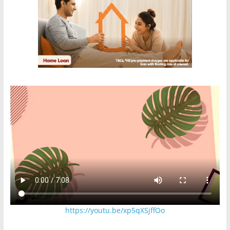
https://youtu.be/xp5qXSjffOo