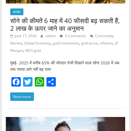
बाजार
सोने की कीमतें 6 माह में 40 फीसदी बढ़ सकती हैं,
2 लाख के ऊपर जाने का अनुमान
June 17, 2026
admin
0 Comments
Commodity
,
,
,
,
,
Market
Global Economy
gold investment
gold price
inflation
JP
,
Morgan
MCX gold
मुंबई- 2025 में करीब 65% की जोरदार तेजी दिखाने वाला सोना 2026 में अब
तक ज्यादा आगे नहीं बढ़ पाया
F
T
W
S
a
w
h
h
Read more
c
itt
at
ar
e
er
s
e
b
A
o
p