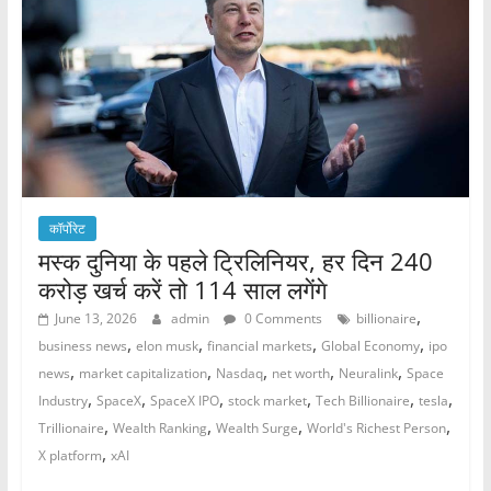
o
p
k
कॉर्पोरेट
मस्क दुनिया के पहले ट्रिलिनियर, हर दिन 240
करोड़ खर्च करें तो 114 साल लगेंगे
,
June 13, 2026
admin
0 Comments
billionaire
,
,
,
,
business news
elon musk
financial markets
Global Economy
ipo
,
,
,
,
,
news
market capitalization
Nasdaq
net worth
Neuralink
Space
,
,
,
,
,
,
Industry
SpaceX
SpaceX IPO
stock market
Tech Billionaire
tesla
,
,
,
,
Trillionaire
Wealth Ranking
Wealth Surge
World's Richest Person
,
X platform
xAI