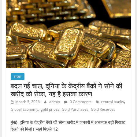
b
A
o
p
o
p
k
बाजार
बदल गई चाल, दुनिया के केंद्रीय बैंकों ने सोने की
खरीद को रोका, यह है इसका कारण
,
March 5, 2026
admin
0 Comments
central banks
,
,
,
Global Economy
gold prices
Gold Purchases
Gold Reserves
मुंबई- दुनिया के केंद्रीय बैंकों की सोना खरीद में जनवरी में अचानक बड़ी गिरावट
देखने को मिली। जहां पिछले 12