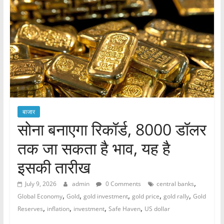
बाजार
सोना बनाएगा रिकॉर्ड, 8000 डॉलर
तक जा सकता है भाव, यह है
इसकी तारीख
,
July 9, 2026
admin
0 Comments
central banks
,
,
,
,
,
Global Economy
Gold
gold investment
gold price
gold rally
Gold
,
,
,
,
Reserves
inflation
investment
Safe Haven
US dollar