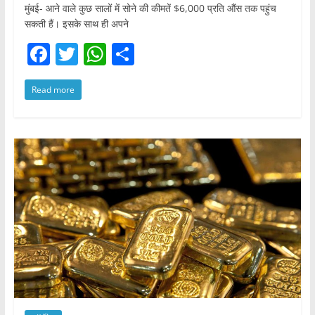
मुंबई- आने वाले कुछ सालों में सोने की कीमतें $6,000 प्रति औंस तक पहुंच
सकती हैं। इसके साथ ही अपने
F
T
W
S
a
w
h
h
Read more
c
itt
at
ar
e
er
s
e
b
A
o
p
o
p
k