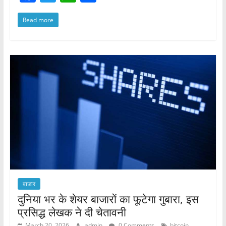
a
w
h
h
Read more
c
itt
at
ar
e
er
s
e
b
A
o
p
o
p
k
बाजार
दुनिया भर के शेयर बाजारों का फूटेगा गुबारा, इस
प्रसिद्ध लेखक ने दी चेतावनी
March 20, 2026
admin
0 Comments
bitcoin