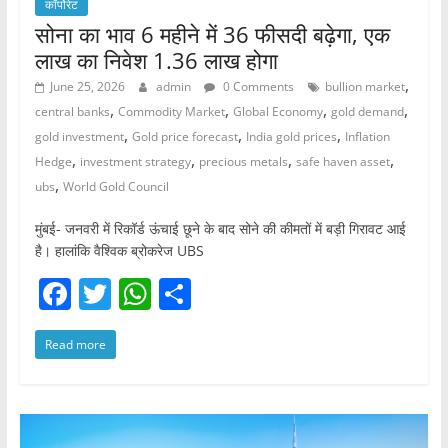
कॉर्पोरेट
सोना का भाव 6 महीने में 36 फीसदी बढ़ेगा, एक
लाख का निवेश 1.36 लाख होगा
,
June 25, 2026
admin
0 Comments
bullion market
,
,
,
,
central banks
Commodity Market
Global Economy
gold demand
,
,
,
gold investment
Gold price forecast
India gold prices
Inflation
,
,
,
,
Hedge
investment strategy
precious metals
safe haven asset
,
ubs
World Gold Council
मुंबई- जनवरी में रिकॉर्ड ऊंचाई छूने के बाद सोने की कीमतों में बड़ी गिरावट आई
है। हालांकि वैश्विक ब्रोकरेज UBS
F
T
W
S
a
w
h
h
Read more
c
itt
at
ar
e
er
s
e
b
A