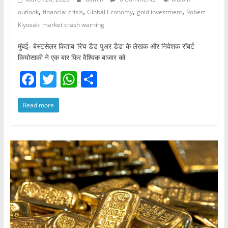
,
,
,
,
outlook
financial crisis
Global Economy
gold investment
Robert
Kiyosaki market crash warning
मुंबई- बेस्टसेलर किताब ‘रिच डैड पुअर डैड’ के लेखक और निवेशक रॉबर्ट
कियोसाकी ने एक बार फिर वैश्विक बाजार को
F
T
W
S
a
w
h
h
Read more
c
itt
at
ar
e
er
s
e
b
A
o
p
o
p
k