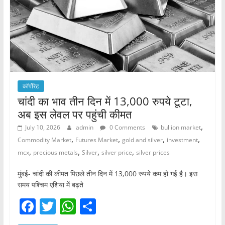
k
कॉर्पोरेट
चांदी का भाव तीन दिन में 13,000 रुपये टूटा,
अब इस लेवल पर पहुंची कीमत
,
July 10, 2026
admin
0 Comments
bullion market
,
,
,
,
Commodity Market
Futures Market
gold and silver
investment
,
,
,
,
mcx
precious metals
Silver
silver price
silver prices
मुंबई- चांदी की कीमत पिछले तीन दिन में 13,000 रुपये कम हो गई है। इस
समय पश्चिम एशिया में बढ़ते
F
T
W
S
a
w
h
h