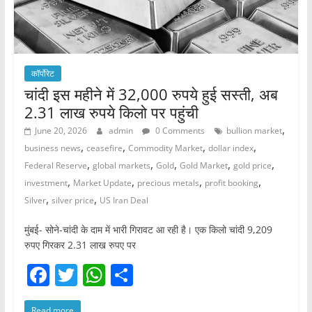
कॉर्पोरेट
चांदी इस महीने में 32,000 रुपये हुई सस्ती, अब
2.31 लाख रुपये किलो पर पहुंची
,
June 20, 2026
admin
0 Comments
bullion market
,
,
,
,
business news
ceasefire
Commodity Market
dollar index
,
,
,
,
,
Federal Reserve
global markets
Gold
Gold Market
gold price
,
,
,
,
investment
Market Update
precious metals
profit booking
,
,
Silver
silver price
US Iran Deal
मुंबई- सोने-चांदी के दाम में भारी गिरावट आ रही है। एक किलो चांदी 9,209
रुपए गिरकर 2.31 लाख रुपए पर
F
T
W
S
a
w
h
h
Read more