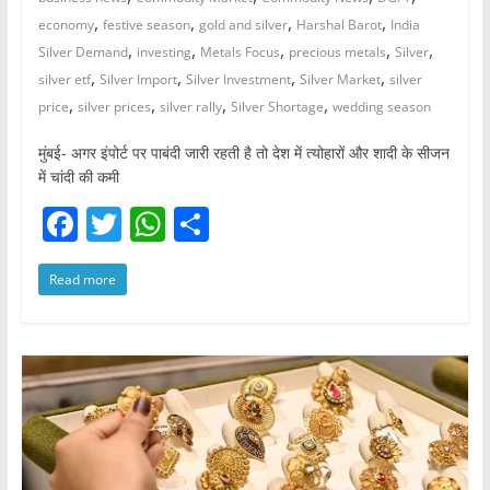
,
,
,
,
economy
festive season
gold and silver
Harshal Barot
India
,
,
,
,
,
Silver Demand
investing
Metals Focus
precious metals
Silver
,
,
,
,
silver etf
Silver Import
Silver Investment
Silver Market
silver
,
,
,
,
price
silver prices
silver rally
Silver Shortage
wedding season
मुंबई- अगर इंपोर्ट पर पाबंदी जारी रहती है तो देश में त्योहारों और शादी के सीजन
में चांदी की कमी
F
T
W
S
a
w
h
h
Read more
c
itt
at
ar
e
er
s
e
b
A
o
p
o
p
k