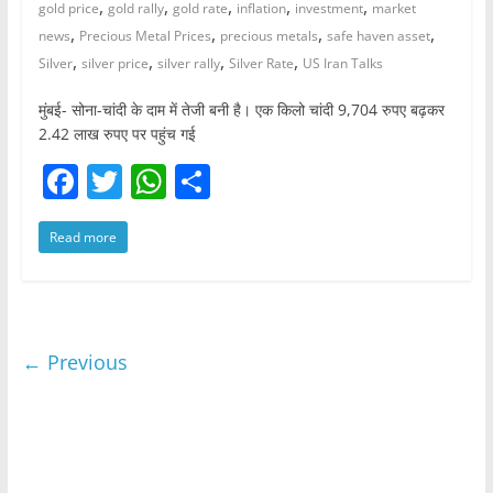
,
,
,
,
,
gold price
gold rally
gold rate
inflation
investment
market
,
,
,
,
news
Precious Metal Prices
precious metals
safe haven asset
,
,
,
,
Silver
silver price
silver rally
Silver Rate
US Iran Talks
मुंबई- सोना-चांदी के दाम में तेजी बनी है। एक किलो चांदी 9,704 रुपए बढ़कर
2.42 लाख रुपए पर पहुंच गई
F
T
W
S
a
w
h
h
Read more
c
itt
at
ar
e
er
s
e
b
A
o
p
← Previous
o
p
k