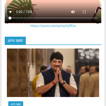
https://youtu.be/xp5qXSjffOo
अन्य खबर
अन्य खबर