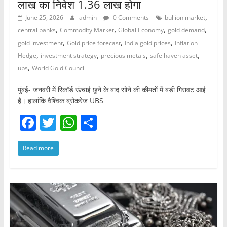
लाख का निवेश 1.36 लाख होगा
,
June 25, 2026
admin
0 Comments
bullion market
,
,
,
,
central banks
Commodity Market
Global Economy
gold demand
,
,
,
gold investment
Gold price forecast
India gold prices
Inflation
,
,
,
,
Hedge
investment strategy
precious metals
safe haven asset
,
ubs
World Gold Council
मुंबई- जनवरी में रिकॉर्ड ऊंचाई छूने के बाद सोने की कीमतों में बड़ी गिरावट आई
है। हालांकि वैश्विक ब्रोकरेज UBS
F
T
W
S
a
w
h
h
Read more
c
itt
at
ar
e
er
s
e
b
A
o
p
o
p