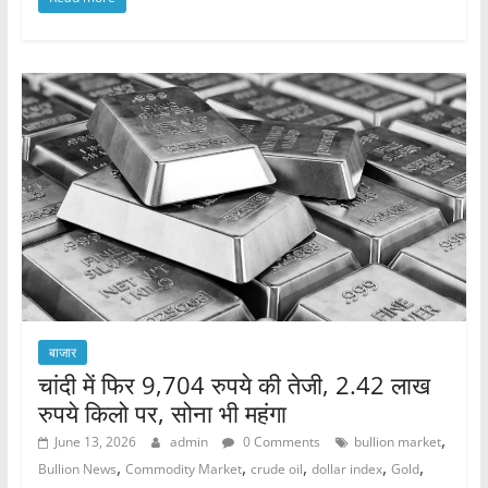
c
itt
at
ar
e
er
s
e
b
A
o
p
o
p
k
बाजार
चांदी में फिर 9,704 रुपये की तेजी, 2.42 लाख
रुपये किलो पर, सोना भी महंगा
,
June 13, 2026
admin
0 Comments
bullion market
,
,
,
,
,
Bullion News
Commodity Market
crude oil
dollar index
Gold