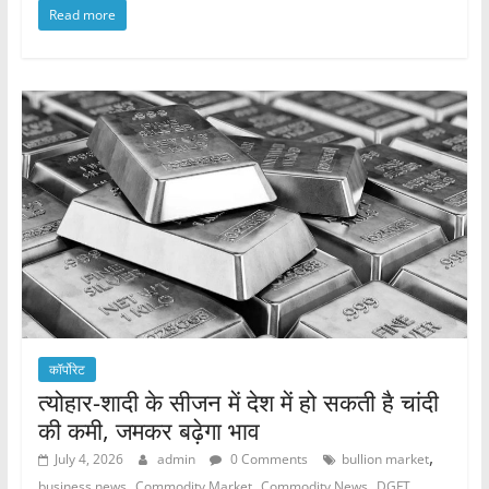
Read more
c
itt
at
ar
e
er
s
e
b
A
o
p
o
p
k
कॉर्पोरेट
त्योहार-शादी के सीजन में देश में हो सकती है चांदी
की कमी, जमकर बढ़ेगा भाव
,
July 4, 2026
admin
0 Comments
bullion market
,
,
,
,
business news
Commodity Market
Commodity News
DGFT