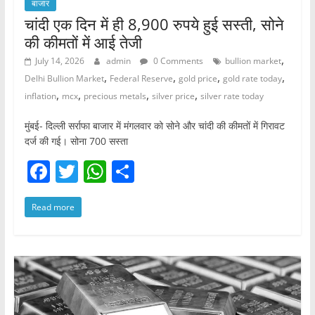
बाजार
चांदी एक दिन में ही 8,900 रुपये हुई सस्ती, सोने
की कीमतों में आई तेजी
,
July 14, 2026
admin
0 Comments
bullion market
,
,
,
,
Delhi Bullion Market
Federal Reserve
gold price
gold rate today
,
,
,
,
inflation
mcx
precious metals
silver price
silver rate today
मुंबई- दिल्ली सर्राफा बाजार में मंगलवार को सोने और चांदी की कीमतों में गिरावट
दर्ज की गई। सोना 700 सस्ता
F
T
W
S
a
w
h
h
Read more
c
itt
at
ar
e
er
s
e
b
A
o
p
o
p