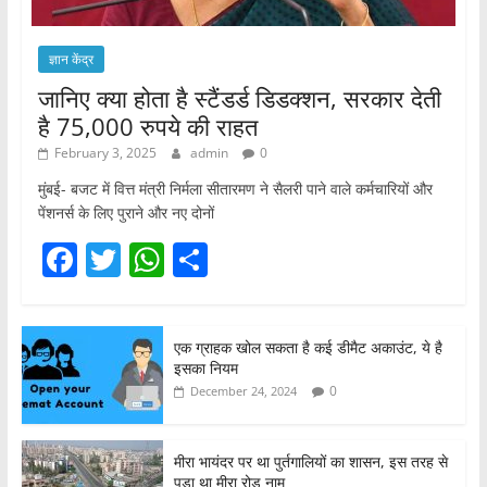
ज्ञान केंद्र
जानिए क्या होता है स्टैंडर्ड डिडक्शन, सरकार देती
है 75,000 रुपये की राहत
February 3, 2025
admin
0
मुंबई- बजट में वित्त मंत्री निर्मला सीतारमण ने सैलरी पाने वाले कर्मचारियों और
पेंशनर्स के लिए पुराने और नए दोनों
F
T
W
S
a
w
h
h
c
itt
at
ar
एक ग्राहक खोल सकता है कई डीमैट अकाउंट, ये है
e
er
s
e
इसका नियम
b
A
0
December 24, 2024
o
p
o
p
मीरा भायंदर पर था पुर्तगालियों का शासन, इस तरह से
पड़ा था मीरा रोड नाम