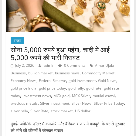
बाजार
सोना 3,000 रुपये हुआ महंगा, चांदी में आई
5,000 रुपये की भारी गिरावट
July 2, 2026
admin
0 Comments
Amar Ujala
,
,
,
,
Business
bullion market
business news
Commodity Market
,
,
,
,
Economy News
Federal Reserve
gold investment
Gold News
,
,
,
,
gold price India
gold price today
gold rally
gold rate
gold rate
,
,
,
,
,
today
investment news
MCX gold
MCX Silver
motilal oswal
,
,
,
,
precious metals
Silver Investment
Silver News
Silver Price Today
,
,
,
silver rally
Silver Rate
stock market
US dollar
मुंबई- अमेरिकी डॉलर में कमजोरी और वैश्विक बाजार में मजबूती के चलते गुरुवार
को सोने की कीमतों में जोरदार उछाल