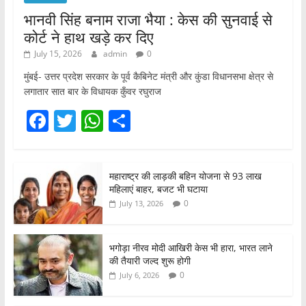
भानवी सिंह बनाम राजा भैया : केस की सुनवाई से
कोर्ट ने हाथ खड़े कर दिए
July 15, 2026
admin
0
मुंबई- उत्तर प्रदेश सरकार के पूर्व कैबिनेट मंत्री और कुंडा विधानसभा क्षेत्र से
लगातार सात बार के विधायक कुँवर रघुराज
F
T
W
S
a
w
h
h
c
itt
at
ar
महाराष्ट्र की लाड़की बहिन योजना से 93 लाख
e
er
s
e
महिलाएं बाहर, बजट भी घटाया
b
A
0
July 13, 2026
o
p
o
p
भगोड़ा नीरव मोदी आखिरी केस भी हारा, भारत लाने
की तैयारी जल्द शुरू होगी
k
0
July 6, 2026