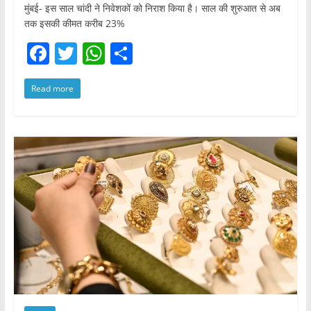
मुंबई- इस साल चांदी ने निवेशकों को निराश किया है। साल की शुरुआत से अब
तक इसकी कीमत करीब 23%
F
T
W
S
a
w
h
h
Read more
c
itt
at
ar
e
er
s
e
b
A
o
p
o
p
k