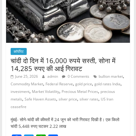
k
कॉर्पोरेट
चांदी दो दिन में 16,000 रुपये सस्ती, सोना में
14,285 रुपए की आई गिरावट
,
June 25, 2026
admin
0 Comments
bullion market
,
,
,
,
Commodity Market
Federal Reserve
gold price
gold rates India
,
,
,
investment
Market Volatility
Precious Metal Prices
precious
,
,
,
,
metals
Safe Haven Assets
silver price
silver rates
US Iran
ceasefire
मुंबई- सोने-चांदी की कीमतों में 24 जून को भारी गिरावट दिखी है। एक किलो
चांदी 5,448 रुपए घटकर 2.22 लाख