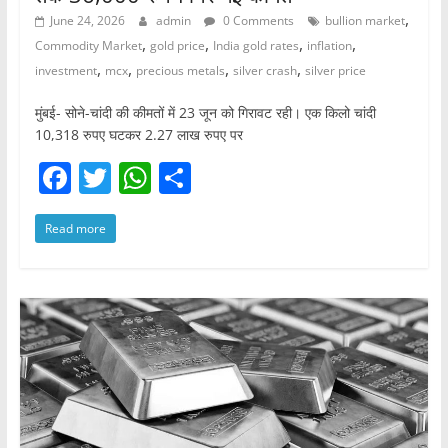
,
June 24, 2026
admin
0 Comments
bullion market
,
,
,
,
Commodity Market
gold price
India gold rates
inflation
,
,
,
,
investment
mcx
precious metals
silver crash
silver price
मुंबई- सोने-चांदी की कीमतों में 23 जून को गिरावट रही। एक किलो चांदी
10,318 रुपए घटकर 2.27 लाख रुपए पर
F
T
W
S
a
w
h
h
Read more
c
itt
at
ar
e
er
s
e
b
A
o
p
o
p
k