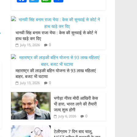
a
w
h
h
c
itt
at
ar
e
er
s
e
→
भानवी सिंह बनाम राजा भैया : केस की सुनवाई से कोर्ट ने
b
A
हाथ खड़े कर दिए
o
p
0
July 15, 2026
o
p
k
महाराष्ट्र की लाड़की बहिन योजना से 93 लाख महिलाएं
बाहर, बजट भी घटाया
0
July 13, 2026
भगोड़ा नीरव मोदी आखिरी केस
भी हारा, भारत लाने की तैयारी
जल्द शुरू होगी
0
July 6, 2026
टेलीग्राम 7 दिन बाद चालू,