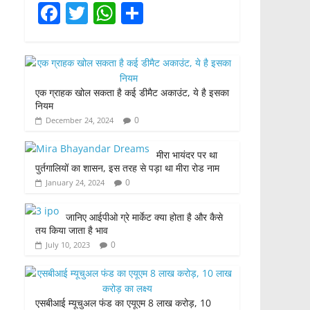
F
T
W
S
a
w
h
h
c
itt
at
ar
e
er
s
e
एक ग्राहक खोल सकता है कई डीमैट अकाउंट, ये है इसका
b
A
नियम
o
p
0
December 24, 2024
o
p
मीरा भायंदर पर था
k
पुर्तगालियों का शासन, इस तरह से पड़ा था मीरा रोड नाम
0
January 24, 2024
जानिए आईपीओ ग्रे मार्केट क्या होता है और कैसे
तय किया जाता है भाव
0
July 10, 2023
एसबीआई म्यूचुअल फंड का एयूएम 8 लाख करोड़, 10