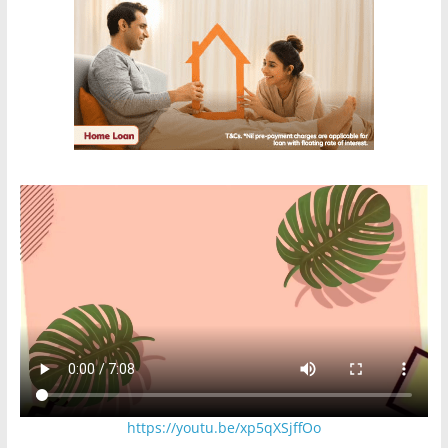
https://youtu.be/xp5qXSjffOo