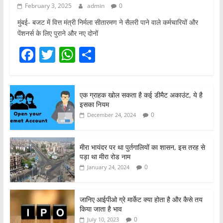
February 3, 2025
admin
0
मुंबई- बजट में वित्त मंत्री निर्मला सीतारमण ने सैलरी पाने वाले कर्मचारियों और
पेंशनर्स के लिए पुराने और नए दोनों
F
T
W
S
a
w
h
h
c
itt
at
ar
एक ग्राहक खोल सकता है कई डीमैट अकाउंट, ये है
e
er
s
e
इसका नियम
b
A
0
December 24, 2024
o
p
o
p
मीरा भायंदर पर था पुर्तगालियों का शासन, इस तरह से
पड़ा था मीरा रोड नाम
k
0
January 24, 2024
जानिए आईपीओ ग्रे मार्केट क्या होता है और कैसे तय
किया जाता है भाव
0
July 10, 2023