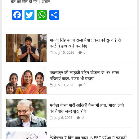
बेटे की मौत हो गई। अबान
F
T
W
S
a
w
h
h
c
itt
at
ar
भानवी सिंह बनाम राजा भैया : केस की सुनवाई से
e
er
s
e
कोर्ट ने हाथ खड़े कर दिए
b
A
0
July 15, 2026
o
p
o
p
महाराष्ट्र की लाड़की बहिन योजना से 93 लाख
महिलाएं बाहर, बजट भी घटाया
k
0
July 13, 2026
भगोड़ा नीरव मोदी आखिरी केस भी हारा, भारत लाने
की तैयारी जल्द शुरू होगी
0
July 6, 2026
टेलीग्राम 7 दिन बाद चालू, NEET परीक्षा में गड़बड़ी