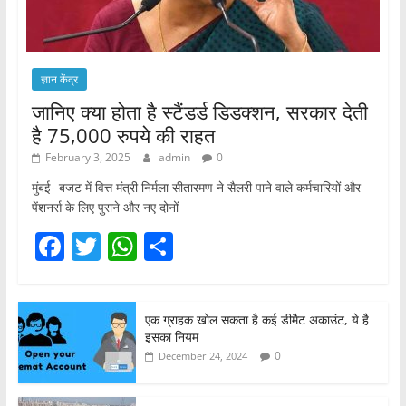
ज्ञान केंद्र
जानिए क्या होता है स्टैंडर्ड डिडक्शन, सरकार देती
है 75,000 रुपये की राहत
February 3, 2025
admin
0
मुंबई- बजट में वित्त मंत्री निर्मला सीतारमण ने सैलरी पाने वाले कर्मचारियों और
पेंशनर्स के लिए पुराने और नए दोनों
F
T
W
S
a
w
h
h
c
itt
at
ar
एक ग्राहक खोल सकता है कई डीमैट अकाउंट, ये है
e
er
s
e
इसका नियम
b
A
0
December 24, 2024
o
p