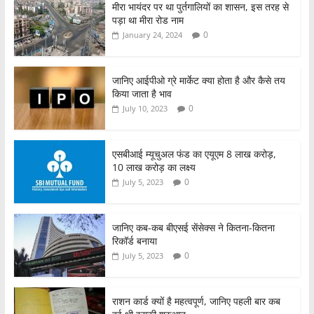
o
p
मीरा भायंदर पर था पुर्तगालियों का शासन, इस तरह से
पड़ा था मीरा रोड नाम
k
0
January 24, 2024
जानिए आईपीओ ग्रे मार्केट क्या होता है और कैसे तय
किया जाता है भाव
0
July 10, 2023
एसबीआई म्यूचुअल फंड का एयूएम 8 लाख करोड़,
10 लाख करोड़ का लक्ष्य
0
July 5, 2023
जानिए कब-कब बीएसई सेंसेक्स ने कितना-कितना
रिकॉर्ड बनाया
0
July 5, 2023
राशन कार्ड क्यों है महत्वपूर्ण, जानिए पहली बार कब