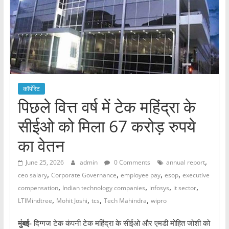
कॉर्पोरेट
पिछले वित्त वर्ष में टेक महिंद्रा के
सीईओ को मिला 67 करोड़ रुपये
का वेतन
,
June 25, 2026
admin
0 Comments
annual report
,
,
,
,
ceo salary
Corporate Governance
employee pay
esop
executive
,
,
,
,
compensation
Indian technology companies
infosys
it sector
,
,
,
,
LTIMindtree
Mohit Joshi
tcs
Tech Mahindra
wipro
मुंबई-
दिग्गज टेक कंपनी टेक महिंद्रा के सीईओ और एमडी मोहित जोशी को