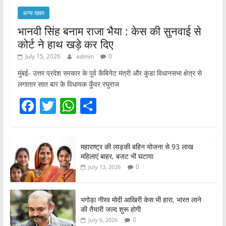
अन्य खबर
भानवी सिंह बनाम राजा भैया : केस की सुनवाई से
कोर्ट ने हाथ खड़े कर दिए
July 15, 2026
admin
0
मुंबई- उत्तर प्रदेश सरकार के पूर्व कैबिनेट मंत्री और कुंडा विधानसभा क्षेत्र से
लगातार सात बार के विधायक कुँवर रघुराज
F
T
W
S
a
w
h
h
c
itt
at
ar
महाराष्ट्र की लाड़की बहिन योजना से 93 लाख
e
er
s
e
महिलाएं बाहर, बजट भी घटाया
b
A
0
July 13, 2026
o
p
o
p
भगोड़ा नीरव मोदी आखिरी केस भी हारा, भारत लाने
की तैयारी जल्द शुरू होगी
k
0
July 6, 2026