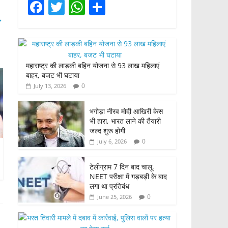
F
T
W
S
a
w
h
h
→
c
itt
at
ar
e
er
s
e
महाराष्ट्र की लाड़की बहिन योजना से 93 लाख महिलाएं
b
A
बाहर, बजट भी घटाया
o
p
0
July 13, 2026
o
p
भगोड़ा नीरव मोदी आखिरी केस
k
भी हारा, भारत लाने की तैयारी
जल्द शुरू होगी
0
July 6, 2026
टेलीग्राम 7 दिन बाद चालू,
NEET परीक्षा में गड़बड़ी के बाद
लगा था प्रतिबंध
0
June 25, 2026