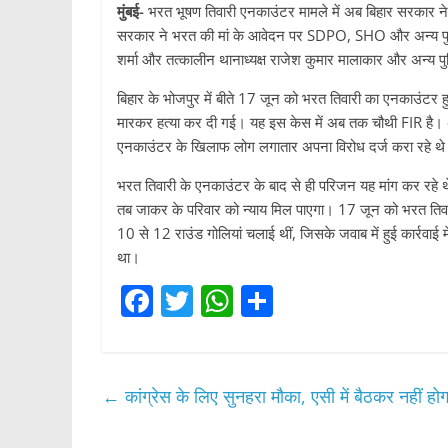
मुंबई-
भरत भूषण तिवारी एनकाउंटर मामले में अब बिहार सरकार ने ब
सरकार ने भरत की मां के आवेदन पर SDPO, SHO और अन्य पुलिसक
शर्मा और तत्कालीन थानाध्यक्ष राजेश कुमार मालाकार और अन्य प
बिहार के भोजपुर में बीते 17 जून को भरत तिवारी का एनकाउंटर ह
मारकर हत्या कर दी गई। यह इस केस में अब तक चौथी FIR है। अब
एनकाउंटर के खिलाफ लोग लगातार अपना विरोध दर्ज करा रहे थ
भरत तिवारी के एनकाउंटर के बाद से ही परिजन यह मांग कर रहे थ
तब जाकर के परिवार को न्याय मिल पाएगा। 17 जून को भरत तिवार
10 से 12 राउंड गोलियां चलाई थीं, जिसके जवाब में हुई कार्रवाई 
था।
F
T
W
S
a
w
h
h
c
itt
at
ar
e
er
s
e
←
कांग्रेस के लिए सुनहरा मौका, एसी में बैठकर नहीं ह
b
A