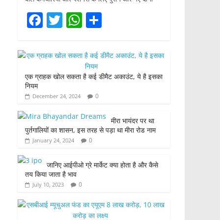
F
T
W
S
a
w
h
h
c
itt
at
ar
e
er
s
e
एक ग्राहक खोल सकता है कई डीमैट अकाउंट, ये है इसका
b
A
नियम
o
p
0
December 24, 2024
o
p
मीरा भायंदर पर था
k
पुर्तगालियों का शासन, इस तरह से पड़ा था मीरा रोड नाम
0
January 24, 2024
जानिए आईपीओ ग्रे मार्केट क्या होता है और कैसे
तय किया जाता है भाव
0
July 10, 2023