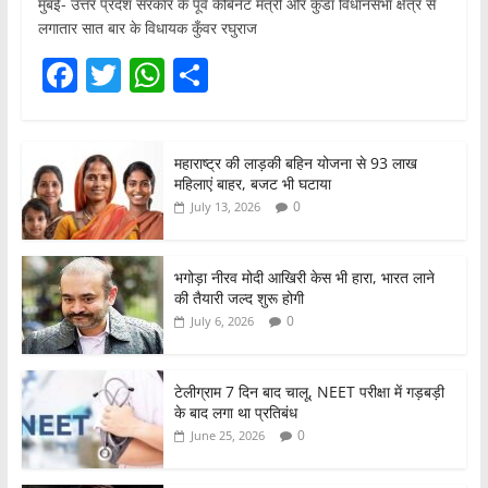
मुंबई- उत्तर प्रदेश सरकार के पूर्व कैबिनेट मंत्री और कुंडा विधानसभा क्षेत्र से
लगातार सात बार के विधायक कुँवर रघुराज
F
T
W
S
a
w
h
h
c
itt
at
ar
महाराष्ट्र की लाड़की बहिन योजना से 93 लाख
e
er
s
e
महिलाएं बाहर, बजट भी घटाया
b
A
0
July 13, 2026
o
p
o
p
भगोड़ा नीरव मोदी आखिरी केस भी हारा, भारत लाने
की तैयारी जल्द शुरू होगी
k
0
July 6, 2026
टेलीग्राम 7 दिन बाद चालू, NEET परीक्षा में गड़बड़ी
के बाद लगा था प्रतिबंध
0
June 25, 2026