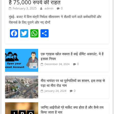
है 75,000 रुपये की राहत
February 3, 2025
admin
0
मुंबई- बजट में वित्त मंत्री निर्मला सीतारमण ने सैलरी पाने वाले कर्मचारियों और
पेंशनर्स के लिए पुराने और नए दोनों
F
T
W
S
a
w
h
h
c
itt
at
ar
एक ग्राहक खोल सकता है कई डीमैट अकाउंट, ये है
e
er
s
e
इसका नियम
b
A
0
December 24, 2024
o
p
o
p
मीरा भायंदर पर था पुर्तगालियों का शासन, इस तरह से
पड़ा था मीरा रोड नाम
k
0
January 24, 2024
जानिए आईपीओ ग्रे मार्केट क्या होता है और कैसे तय
किया जाता है भाव