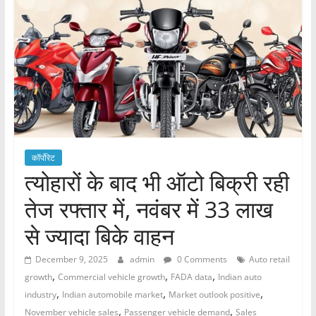
कॉर्पोरेट
त्योहारों के बाद भी ऑटो बिक्री रही
तेज रफ्तार में, नवंबर में 33 लाख
से ज्यादा बिके वाहन
December 9, 2025
admin
0 Comments
Auto retail
,
,
,
growth
Commercial vehicle growth
FADA data
Indian auto
,
,
,
industry
Indian automobile market
Market outlook positive
,
,
November vehicle sales
Passenger vehicle demand
Sales