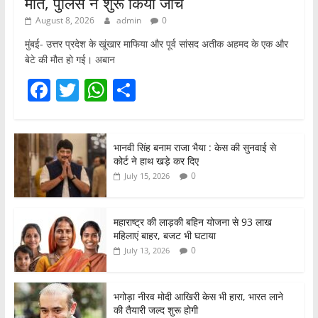
मौत, पुलिस ने शुरू किया जांच
August 8, 2026
admin
0
मुंबई- उत्तर प्रदेश के खूंखार माफिया और पूर्व सांसद अतीक अहमद के एक और
बेटे की मौत हो गई। अबान
F
T
W
S
a
w
h
h
c
itt
at
ar
भानवी सिंह बनाम राजा भैया : केस की सुनवाई से
e
er
s
e
कोर्ट ने हाथ खड़े कर दिए
b
A
0
July 15, 2026
o
p
o
p
महाराष्ट्र की लाड़की बहिन योजना से 93 लाख
महिलाएं बाहर, बजट भी घटाया
k
0
July 13, 2026
भगोड़ा नीरव मोदी आखिरी केस भी हारा, भारत लाने
की तैयारी जल्द शुरू होगी