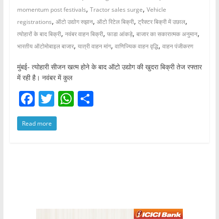
,
,
momentum post festivals
Tractor sales surge
Vehicle
,
,
,
,
registrations
ऑटो उद्योग रुझान
ऑटो रिटेल बिक्री
ट्रैक्टर बिक्री में उछाल
,
,
,
,
त्योहारों के बाद बिक्री
नवंबर वाहन बिक्री
फाडा आंकड़े
बाजार का सकारात्मक अनुमान
,
,
,
भारतीय ऑटोमोबाइल बाजार
यात्री वाहन मांग
वाणिज्यिक वाहन वृद्धि
वाहन पंजीकरण
मुंबई- त्योहारी सीजन खत्म होने के बाद ऑटो उद्योग की खुदरा बिक्री तेज रफ्तार
में रही है। नवंबर में कुल
F
T
W
S
a
w
h
h
Read more
c
itt
at
ar
e
er
s
e
b
A
o
p
o
p
k