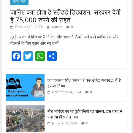
ज्ञान केंद्र
जानिए क्या होता है स्टैंडर्ड डिडक्शन, सरकार देती
है 75,000 रुपये की राहत
February 3, 2025
admin
0
मुंबई- बजट में वित्त मंत्री निर्मला सीतारमण ने सैलरी पाने वाले कर्मचारियों और
पेंशनर्स के लिए पुराने और नए दोनों
F
T
W
S
a
w
h
h
c
itt
at
ar
एक ग्राहक खोल सकता है कई डीमैट अकाउंट, ये है
e
er
s
e
इसका नियम
b
A
0
December 24, 2024
o
p
o
p
मीरा भायंदर पर था पुर्तगालियों का शासन, इस तरह से
पड़ा था मीरा रोड नाम
k
0
January 24, 2024