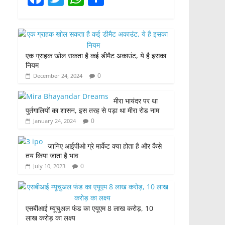
a
w
h
h
c
itt
at
ar
e
er
s
e
एक ग्राहक खोल सकता है कई डीमैट अकाउंट, ये है इसका
b
A
नियम
o
p
0
December 24, 2024
o
p
मीरा भायंदर पर था
k
पुर्तगालियों का शासन, इस तरह से पड़ा था मीरा रोड नाम
0
January 24, 2024
जानिए आईपीओ ग्रे मार्केट क्या होता है और कैसे
तय किया जाता है भाव
0
July 10, 2023
एसबीआई म्यूचुअल फंड का एयूएम 8 लाख करोड़, 10
लाख करोड़ का लक्ष्य