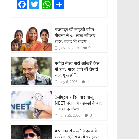
F
T
W
S
a
w
h
h
c
itt
at
ar
महाराष्ट्र की लाड़की बहिन
e
er
s
e
योजना से 93 लाख महिलाएं
b
A
बाहर, बजट भी घटाया
0
July 13, 2026
o
p
o
p
भगोड़ा नीरव मोदी आखिरी केस
भी हारा, भारत लाने की तैयारी
k
जल्द शुरू होगी
0
July 6, 2026
टेलीग्राम 7 दिन बाद चालू,
NEET परीक्षा में गड़बड़ी के बाद
लगा था प्रतिबंध
0
June 25, 2026
भरत तिवारी मामले में दबाव में
कार्रवाई, पुलिस वालों पर हत्या