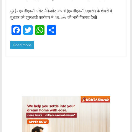
मुंबई- एचडीएफसी एसेट मैनेजमेंट कंपनी (एचडीएफसी एएमसी) के शेयरों में
बुधवार को शुरुआती कारोबार में 49.5% की भारी गिरावट देखी
F
T
W
S
a
w
h
h
Read more
c
itt
at
ar
e
er
s
e
b
A
o
p
o
p
k