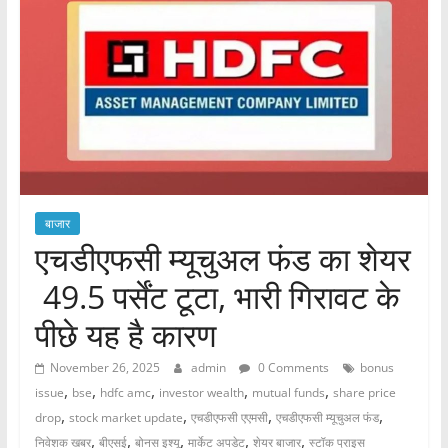
बाजार
एचडीएफसी म्यूचुअल फंड का शेयर
49.5 पर्सेंट टूटा, भारी गिरावट के
पीछे यह है कारण
November 26, 2025
admin
0 Comments
bonus
,
,
,
,
,
issue
bse
hdfc amc
investor wealth
mutual funds
share price
,
,
,
,
drop
stock market update
एचडीएफसी एएमसी
एचडीएफसी म्यूचुअल फंड
,
,
,
,
,
निवेशक खबर
बीएसई
बोनस इश्यू
मार्केट अपडेट
शेयर बाजार
स्टॉक प्राइस