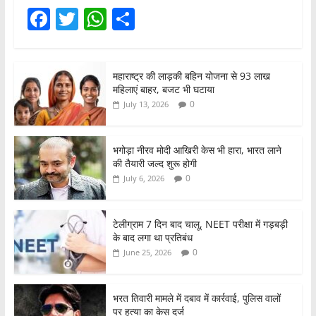
F
T
W
S
a
w
h
h
c
itt
at
ar
महाराष्ट्र की लाड़की बहिन योजना से 93 लाख
e
er
s
e
महिलाएं बाहर, बजट भी घटाया
b
A
0
July 13, 2026
o
p
o
p
भगोड़ा नीरव मोदी आखिरी केस भी हारा, भारत लाने
की तैयारी जल्द शुरू होगी
k
0
July 6, 2026
टेलीग्राम 7 दिन बाद चालू, NEET परीक्षा में गड़बड़ी
के बाद लगा था प्रतिबंध
0
June 25, 2026
भरत तिवारी मामले में दबाव में कार्रवाई, पुलिस वालों
पर हत्या का केस दर्ज