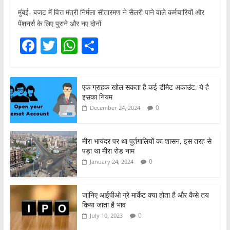
मुंबई- बजट में वित्त मंत्री निर्मला सीतारमण ने सैलरी पाने वाले कर्मचारियों और
पेंशनर्स के लिए पुराने और नए दोनों
F
T
W
S
a
w
h
h
c
itt
at
ar
एक ग्राहक खोल सकता है कई डीमैट अकाउंट, ये है
e
er
s
e
इसका नियम
b
A
0
December 24, 2024
o
p
o
p
मीरा भायंदर पर था पुर्तगालियों का शासन, इस तरह से
पड़ा था मीरा रोड नाम
k
0
January 24, 2024
जानिए आईपीओ ग्रे मार्केट क्या होता है और कैसे तय
किया जाता है भाव
0
July 10, 2023