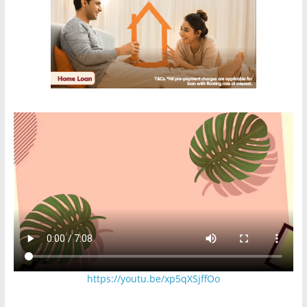
https://youtu.be/xp5qXSjffOo