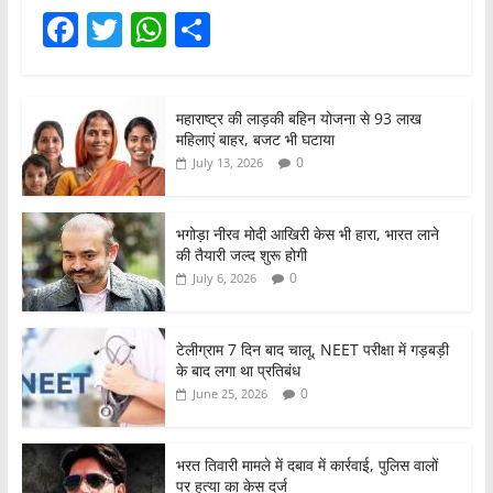
F
T
W
S
a
w
h
h
c
itt
at
ar
महाराष्ट्र की लाड़की बहिन योजना से 93 लाख
e
er
s
e
महिलाएं बाहर, बजट भी घटाया
b
A
0
July 13, 2026
o
p
o
p
भगोड़ा नीरव मोदी आखिरी केस भी हारा, भारत लाने
की तैयारी जल्द शुरू होगी
k
0
July 6, 2026
टेलीग्राम 7 दिन बाद चालू, NEET परीक्षा में गड़बड़ी
के बाद लगा था प्रतिबंध
0
June 25, 2026
भरत तिवारी मामले में दबाव में कार्रवाई, पुलिस वालों
पर हत्या का केस दर्ज