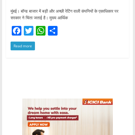
मुंबई। बॉन्ड बाजार में बड़ी और अच्छी रेटिंग वाली कंपनियों के एकाधिकार पर
सरकार ने चिंता जताई है। मुख्य आर्थिक
F
T
W
S
a
w
h
h
Read more
c
itt
at
ar
e
er
s
e
b
A
o
p
o
p
k