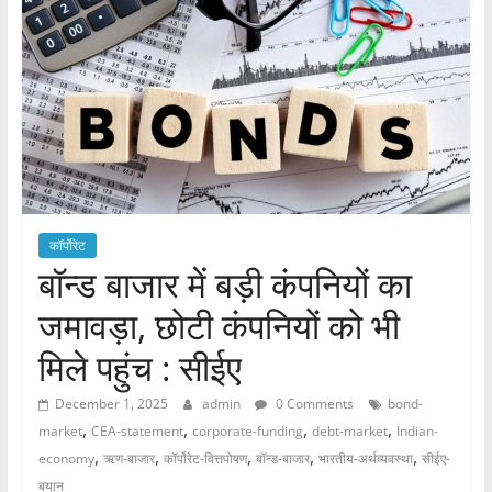
कॉर्पोरेट
बॉन्ड बाजार में बड़ी कंपनियों का
जमावड़ा, छोटी कंपनियों को भी
मिले पहुंच : सीईए
December 1, 2025
admin
0 Comments
bond-
,
,
,
,
market
CEA-statement
corporate-funding
debt-market
Indian-
,
,
,
,
,
economy
ऋण-बाजार
कॉर्पोरेट-वित्तपोषण
बॉन्ड-बाजार
भारतीय-अर्थव्यवस्था
सीईए-
बयान