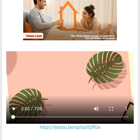
https://youtu.be/xp5qXSjffOo