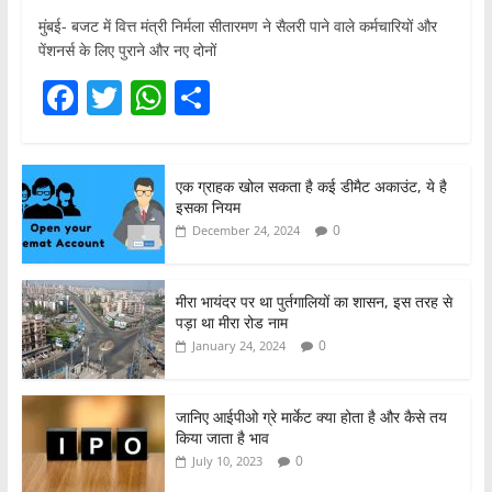
मुंबई- बजट में वित्त मंत्री निर्मला सीतारमण ने सैलरी पाने वाले कर्मचारियों और
पेंशनर्स के लिए पुराने और नए दोनों
F
T
W
S
a
w
h
h
c
itt
at
ar
एक ग्राहक खोल सकता है कई डीमैट अकाउंट, ये है
e
er
s
e
इसका नियम
b
A
0
December 24, 2024
o
p
o
p
मीरा भायंदर पर था पुर्तगालियों का शासन, इस तरह से
पड़ा था मीरा रोड नाम
k
0
January 24, 2024
जानिए आईपीओ ग्रे मार्केट क्या होता है और कैसे तय
किया जाता है भाव
0
July 10, 2023