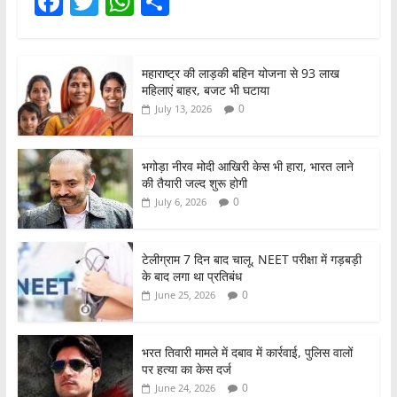
F
T
W
S
a
w
h
h
c
itt
at
ar
महाराष्ट्र की लाड़की बहिन योजना से 93 लाख
e
er
s
e
महिलाएं बाहर, बजट भी घटाया
b
A
0
July 13, 2026
o
p
o
p
भगोड़ा नीरव मोदी आखिरी केस भी हारा, भारत लाने
की तैयारी जल्द शुरू होगी
k
0
July 6, 2026
टेलीग्राम 7 दिन बाद चालू, NEET परीक्षा में गड़बड़ी
के बाद लगा था प्रतिबंध
0
June 25, 2026
भरत तिवारी मामले में दबाव में कार्रवाई, पुलिस वालों
पर हत्या का केस दर्ज
0
June 24, 2026