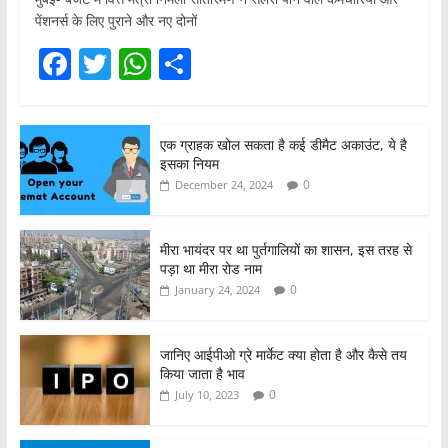
पेंशनर्स के लिए पुराने और नए दोनों
F
T
W
S
a
w
h
h
c
itt
at
ar
एक ग्राहक खोल सकता है कई डीमैट अकाउंट, ये है
e
er
s
e
इसका नियम
b
A
0
December 24, 2024
o
p
o
p
मीरा भायंदर पर था पुर्तगालियों का शासन, इस तरह से
पड़ा था मीरा रोड नाम
k
0
January 24, 2024
जानिए आईपीओ ग्रे मार्केट क्या होता है और कैसे तय
किया जाता है भाव
0
July 10, 2023