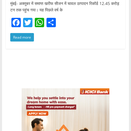
मुंबई- अक्तूबर में समाप्त खरीफ सीजन में चावल उत्पादन रिकॉर्ड 12.45 करोड़
टन तक पहुंच गया। यह पिछले वर्ष के
F
T
W
S
a
w
h
h
Read more
c
itt
at
ar
e
er
s
e
b
A
o
p
o
p
k