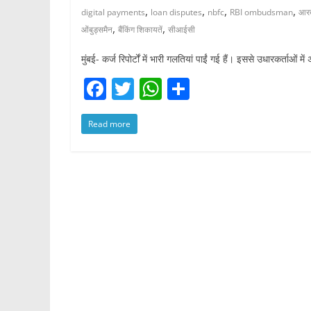
,
,
,
,
digital payments
loan disputes
nbfc
RBI ombudsman
आर
,
,
ओंबुड्समैन
बैंकिंग शिकायतें
सीआईसी
मुंबई- कर्ज रिपोर्टों में भारी गलतियां पाईं गई हैं। इससे उधारकर्ताओं
F
T
W
S
a
w
h
h
Read more
c
itt
at
ar
e
er
s
e
b
A
o
p
o
p
k