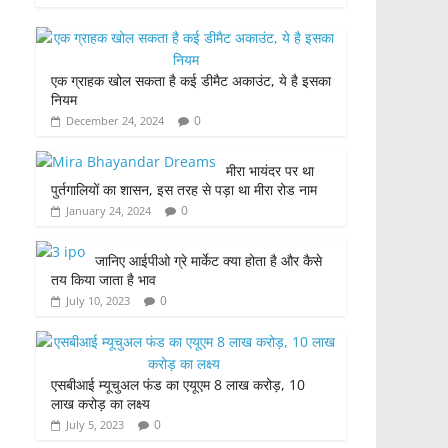
c
itt
at
ar
e
er
s
e
एक ग्राहक खोल सकता है कई डीमैट अकाउंट, ये है इसका
b
A
नियम
o
p
0
December 24, 2024
o
p
मीरा भायंदर पर था
k
पुर्तगालियों का शासन, इस तरह से पड़ा था मीरा रोड नाम
0
January 24, 2024
जानिए आईपीओ ग्रे मार्केट क्या होता है और कैसे
तय किया जाता है भाव
0
July 10, 2023
एसबीआई म्यूचुअल फंड का एयूएम 8 लाख करोड़, 10
लाख करोड़ का लक्ष्य
0
July 5, 2023