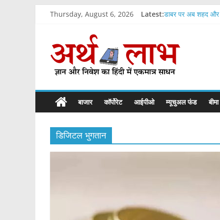
Skip
Thursday, August 6, 2026
Latest:
डाबर पर अब शहद और घ
to
सुप्रीम कोर्ट का आदेश
content
ArthLabh
ऑरेंज इकोनॉमी में बड़ा
एचडीएफसी बैंक का आज 
स्मॉल फाइनेंस बैंकों 
Business
News
बाजार
कॉर्पोरेट
आईपीओ
म्यूचुअल फंड
बीमा
डिजिटल भुगतान