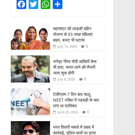
F
T
W
S
a
w
h
h
c
itt
at
ar
महाराष्ट्र की लाड़की बहिन
e
er
s
e
योजना से 93 लाख महिलाएं
b
A
बाहर, बजट भी घटाया
0
July 13, 2026
o
p
o
p
भगोड़ा नीरव मोदी आखिरी केस
भी हारा, भारत लाने की तैयारी
k
जल्द शुरू होगी
0
July 6, 2026
टेलीग्राम 7 दिन बाद चालू,
NEET परीक्षा में गड़बड़ी के बाद
लगा था प्रतिबंध
0
June 25, 2026
भरत तिवारी मामले में दबाव में
कार्रवाई, पुलिस वालों पर हत्या