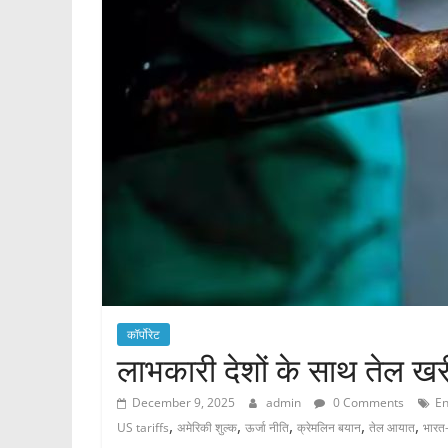
कॉर्पोरेट
लाभकारी देशों के साथ तेल खरी
December 9, 2025
admin
0 Comments
En
,
,
,
,
,
US tariffs
अमेरिकी शुल्क
ऊर्जा नीति
क्रेमलिन बयान
तेल आयात
भारत-