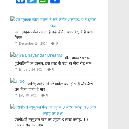
a
w
h
h
c
itt
at
ar
e
er
s
e
एक ग्राहक खोल सकता है कई डीमैट अकाउंट, ये है इसका
b
A
नियम
o
p
0
December 24, 2024
o
p
मीरा भायंदर पर था
k
पुर्तगालियों का शासन, इस तरह से पड़ा था मीरा रोड नाम
0
January 24, 2024
जानिए आईपीओ ग्रे मार्केट क्या होता है और कैसे
तय किया जाता है भाव
0
July 10, 2023
एसबीआई म्यूचुअल फंड का एयूएम 8 लाख करोड़, 10
लाख करोड़ का लक्ष्य