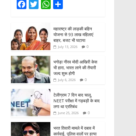
F
T
W
S
a
w
h
h
c
itt
at
ar
महाराष्ट्र की लाड़की बहिन
e
er
s
e
योजना से 93 लाख महिलाएं
b
A
बाहर, बजट भी घटाया
0
July 13, 2026
o
p
o
p
भगोड़ा नीरव मोदी आखिरी केस
भी हारा, भारत लाने की तैयारी
k
जल्द शुरू होगी
0
July 6, 2026
टेलीग्राम 7 दिन बाद चालू,
NEET परीक्षा में गड़बड़ी के बाद
लगा था प्रतिबंध
0
June 25, 2026
भरत तिवारी मामले में दबाव में
कार्रवाई, पुलिस वालों पर हत्या