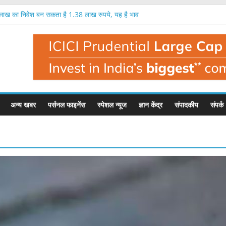
क लाख का निवेश बन सकता है 1.38 लाख रुपये, यह है भाव
9 प्रतिशत तक मुनाफा, नतीजों के बाद यह है इसका भाव
ें एक लाख रुपये का निवेश बन सकता है 1.35 लाख रुपये
 में निवेशक मालामाल, एक लाख का निवेश बना 1.56 लाख
ी है बहुत बड़ी गिरावट, इस फंड मैनेजर ने दी चेतावनी
अन्य खबर
पर्सनल फाइनेंस
स्पेशल न्यूज
ज्ञान केंद्र
संपादकीय
संपर्क