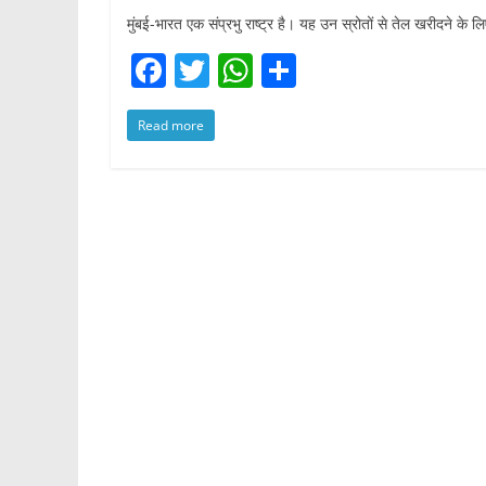
मुंबई-भारत एक संप्रभु राष्ट्र है। यह उन स्रोतों से तेल खरीदने के ल
F
T
W
S
a
w
h
h
Read more
c
itt
at
ar
e
er
s
e
b
A
o
p
o
p
k