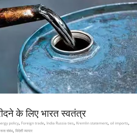
दने के लिए भारत स्वतंत्र
,
,
,
,
,
ergy policy
Foreign trade
India Russia ties
Kremlin statement
oil imports
,
रूस संबंध
विदेशी व्यापार