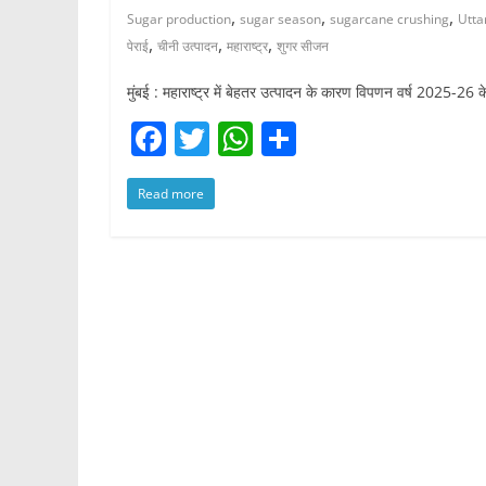
,
,
,
Sugar production
sugar season
sugarcane crushing
Utta
,
,
,
पेराई
चीनी उत्पादन
महाराष्ट्र
शुगर सीजन
मुंबई : महाराष्ट्र में बेहतर उत्पादन के कारण विपणन वर्ष 2025-26 क
F
T
W
S
a
w
h
h
Read more
c
itt
at
ar
e
er
s
e
b
A
o
p
o
p
k