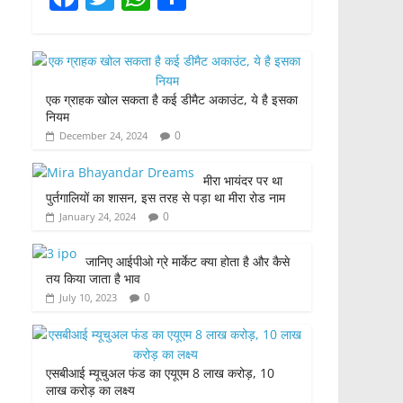
a
w
h
h
c
itt
at
ar
e
er
s
e
एक ग्राहक खोल सकता है कई डीमैट अकाउंट, ये है इसका
b
A
नियम
o
p
0
December 24, 2024
o
p
मीरा भायंदर पर था
k
पुर्तगालियों का शासन, इस तरह से पड़ा था मीरा रोड नाम
0
January 24, 2024
जानिए आईपीओ ग्रे मार्केट क्या होता है और कैसे
तय किया जाता है भाव
0
July 10, 2023
एसबीआई म्यूचुअल फंड का एयूएम 8 लाख करोड़, 10
लाख करोड़ का लक्ष्य