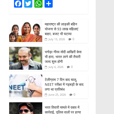
F
T
W
S
a
w
h
h
c
itt
at
ar
महाराष्ट्र की लाड़की बहिन
e
er
s
e
योजना से 93 लाख महिलाएं
b
A
बाहर, बजट भी घटाया
0
July 13, 2026
o
p
o
p
भगोड़ा नीरव मोदी आखिरी केस
भी हारा, भारत लाने की तैयारी
k
जल्द शुरू होगी
0
July 6, 2026
टेलीग्राम 7 दिन बाद चालू,
NEET परीक्षा में गड़बड़ी के बाद
लगा था प्रतिबंध
0
June 25, 2026
भरत तिवारी मामले में दबाव में
कार्रवाई, पुलिस वालों पर हत्या