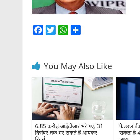
F
T
W
S
a
w
h
h
c
itt
at
ar
e
er
s
e
You May Also Like
b
A
o
p
o
p
k
6.85 करोड़ आईटीआर भरे गए, 31
फेडरल बैंक
दिसंबर तक भर सकते हैं आयकर
सकता है 4
रिटर्न
लक्ष्य