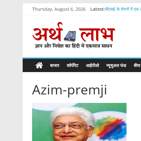
Skip
Thursday, August 6, 2026
Latest:
बीएसई के शेयरों में ए
to
यह शेयर दे सकता है 4
content
ArthLabh
वेदांता की इस कंपनी म
पूजा प्रिसिजन आईपीओ
शेयर बाजार में आने वाल
Business
News
बाजार
कॉर्पोरेट
आईपीओ
म्यूचुअल फंड
बीमा
Azim-premji