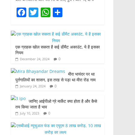
F
T
W
S
a
w
h
h
c
itt
at
ar
e
er
s
e
एक ग्राहक खोल सकता है कई डीमैट अकाउंट, ये है इसका
b
A
नियम
o
p
0
December 24, 2024
o
p
मीरा भायंदर पर था
k
पुर्तगालियों का शासन, इस तरह से पड़ा था मीरा रोड नाम
0
January 24, 2024
जानिए आईपीओ ग्रे मार्केट क्या होता है और कैसे
तय किया जाता है भाव
0
July 10, 2023