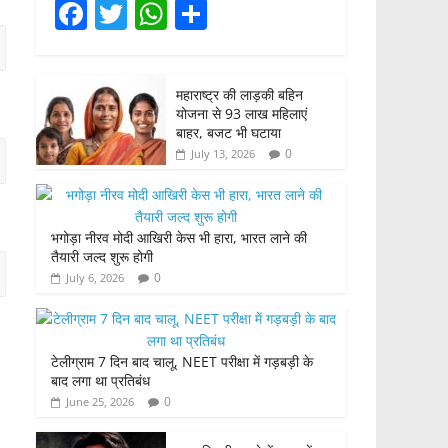
F
T
W
S
a
w
h
h
c
itt
at
ar
महाराष्ट्र की लाड़की बहिन
e
er
s
e
योजना से 93 लाख महिलाएं
b
A
बाहर, बजट भी घटाया
0
July 13, 2026
o
p
o
p
k
भगोड़ा नीरव मोदी आखिरी केस भी हारा, भारत लाने की
तैयारी जल्द शुरू होगी
0
July 6, 2026
टेलीग्राम 7 दिन बाद चालू, NEET परीक्षा में गड़बड़ी के
बाद लगा था प्रतिबंध
0
June 25, 2026