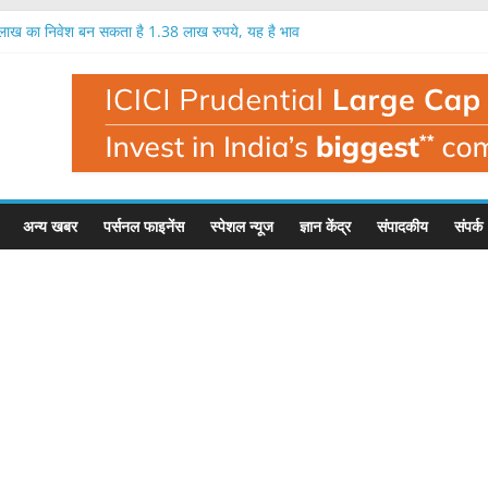
क लाख का निवेश बन सकता है 1.38 लाख रुपये, यह है भाव
9 प्रतिशत तक मुनाफा, नतीजों के बाद यह है इसका भाव
ें एक लाख रुपये का निवेश बन सकता है 1.35 लाख रुपये
 में निवेशक मालामाल, एक लाख का निवेश बना 1.56 लाख
ी है बहुत बड़ी गिरावट, इस फंड मैनेजर ने दी चेतावनी
अन्य खबर
पर्सनल फाइनेंस
स्पेशल न्यूज
ज्ञान केंद्र
संपादकीय
संपर्क