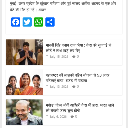
मुंबई- उत्तर प्रदेश के खूंखार माफिया और पूर्व सांसद अतीक अहमद के एक और
बेटे की मौत हो गई। अबान
F
T
W
S
a
w
h
h
c
itt
at
ar
भानवी सिंह बनाम राजा भैया : केस की सुनवाई से
e
er
s
e
कोर्ट ने हाथ खड़े कर दिए
b
A
0
July 15, 2026
o
p
o
p
महाराष्ट्र की लाड़की बहिन योजना से 93 लाख
महिलाएं बाहर, बजट भी घटाया
k
0
July 13, 2026
भगोड़ा नीरव मोदी आखिरी केस भी हारा, भारत लाने
की तैयारी जल्द शुरू होगी
0
July 6, 2026