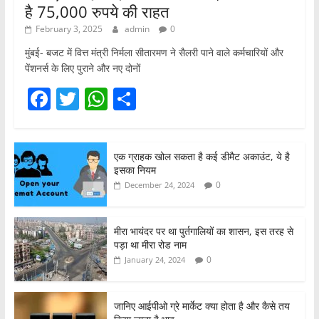
है 75,000 रुपये की राहत
February 3, 2025
admin
0
मुंबई- बजट में वित्त मंत्री निर्मला सीतारमण ने सैलरी पाने वाले कर्मचारियों और
पेंशनर्स के लिए पुराने और नए दोनों
F
T
W
S
a
w
h
h
c
itt
at
ar
एक ग्राहक खोल सकता है कई डीमैट अकाउंट, ये है
e
er
s
e
इसका नियम
b
A
0
December 24, 2024
o
p
o
p
मीरा भायंदर पर था पुर्तगालियों का शासन, इस तरह से
पड़ा था मीरा रोड नाम
k
0
January 24, 2024
जानिए आईपीओ ग्रे मार्केट क्या होता है और कैसे तय