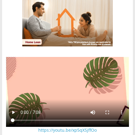
https://youtu.be/xp5qXSjffOo