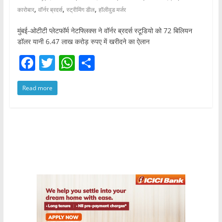
,
,
,
कारोबार
वॉर्नर ब्रदर्स
स्ट्रीमिंग डील
हॉलीवुड मर्जर
मुंबई-ओटीटी प्लेटफॉर्म नेटफ्लिक्स ने वॉर्नर ब्रदर्स स्टूडियो को 72 बिलियन
डॉलर यानी 6.47 लाख करोड़ रुपए में खरीदने का ऐलान
F
T
W
S
a
w
h
h
Read more
c
itt
at
ar
e
er
s
e
b
A
o
p
o
p
k