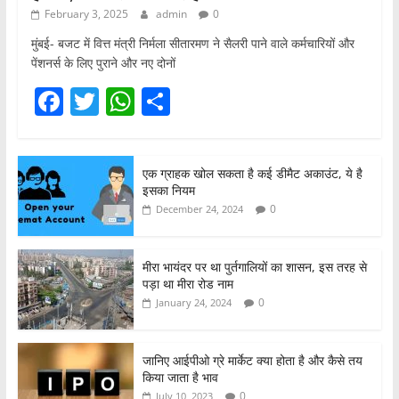
February 3, 2025
admin
0
मुंबई- बजट में वित्त मंत्री निर्मला सीतारमण ने सैलरी पाने वाले कर्मचारियों और
पेंशनर्स के लिए पुराने और नए दोनों
F
T
W
S
a
w
h
h
c
itt
at
ar
एक ग्राहक खोल सकता है कई डीमैट अकाउंट, ये है
e
er
s
e
इसका नियम
b
A
0
December 24, 2024
o
p
o
p
मीरा भायंदर पर था पुर्तगालियों का शासन, इस तरह से
पड़ा था मीरा रोड नाम
k
0
January 24, 2024
जानिए आईपीओ ग्रे मार्केट क्या होता है और कैसे तय
किया जाता है भाव
0
July 10, 2023