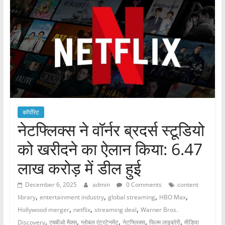
कॉर्पोरेट
नेटफ्लिक्स ने वॉर्नर ब्रदर्स स्टूडियो
को खरीदने का ऐलान किया: 6.47
लाख करोड़ में डील हुई
December 6, 2025
admin
0 Comments
content
,
,
,
,
library
entertainment industry
global streaming
HBO Max
,
,
,
Hollywood merger
netflix
streaming deal
Warner Bros.
,
,
,
,
,
Discovery
एचबीओ मैक्स
ग्लोबल एंटरटेनमेंट
नेटफ्लिक्स
फिल्म लाइब्रेरी
मीडिया