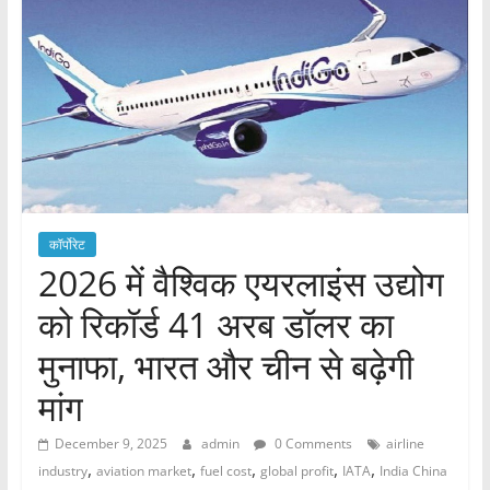
कॉर्पोरेट
2026 में वैश्विक एयरलाइंस उद्योग
को रिकॉर्ड 41 अरब डॉलर का
मुनाफा, भारत और चीन से बढ़ेगी
मांग
December 9, 2025
admin
0 Comments
airline
,
,
,
,
,
industry
aviation market
fuel cost
global profit
IATA
India China