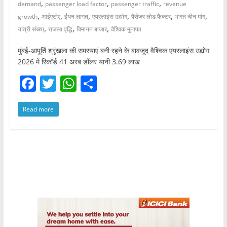
,
,
,
demand
passenger load factor
passenger traffic
revenue
,
,
,
,
,
,
growth
आईएटीए
ईंधन लागत
एयरलाइंस उद्योग
पैसेंजर लोड फैक्टर
भारत चीन मांग
,
,
,
यात्री संख्या
राजस्व वृद्धि
विमानन बाजार
वैश्विक मुनाफा
मुंबई-आपूर्ति श्रृंखला की समस्याएं बनी रहने के बावजूद वैश्विक एयरलाइंस उद्योग
2026 में रिकॉर्ड 41 अरब डॉलर यानी 3.69 लाख
F
T
W
S
a
w
h
h
Read more
c
itt
at
ar
e
er
s
e
b
A
o
p
o
p
k