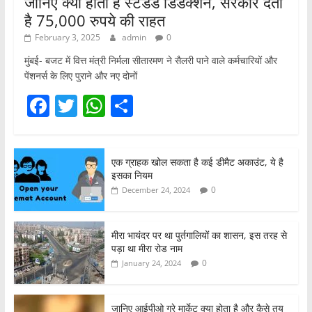
जानिए क्या होता है स्टैंडर्ड डिडक्शन, सरकार देती
है 75,000 रुपये की राहत
February 3, 2025
admin
0
मुंबई- बजट में वित्त मंत्री निर्मला सीतारमण ने सैलरी पाने वाले कर्मचारियों और
पेंशनर्स के लिए पुराने और नए दोनों
F
T
W
S
a
w
h
h
c
itt
at
ar
एक ग्राहक खोल सकता है कई डीमैट अकाउंट, ये है
e
er
s
e
इसका नियम
b
A
0
December 24, 2024
o
p
o
p
मीरा भायंदर पर था पुर्तगालियों का शासन, इस तरह से
पड़ा था मीरा रोड नाम
k
0
January 24, 2024
जानिए आईपीओ ग्रे मार्केट क्या होता है और कैसे तय