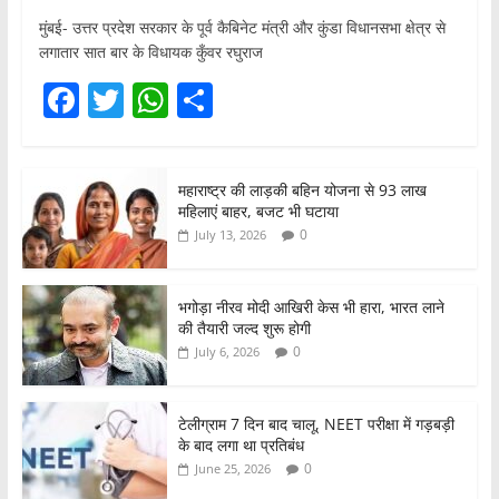
मुंबई- उत्तर प्रदेश सरकार के पूर्व कैबिनेट मंत्री और कुंडा विधानसभा क्षेत्र से
लगातार सात बार के विधायक कुँवर रघुराज
F
T
W
S
a
w
h
h
c
itt
at
ar
महाराष्ट्र की लाड़की बहिन योजना से 93 लाख
e
er
s
e
महिलाएं बाहर, बजट भी घटाया
b
A
0
July 13, 2026
o
p
o
p
भगोड़ा नीरव मोदी आखिरी केस भी हारा, भारत लाने
की तैयारी जल्द शुरू होगी
k
0
July 6, 2026
टेलीग्राम 7 दिन बाद चालू, NEET परीक्षा में गड़बड़ी
के बाद लगा था प्रतिबंध
0
June 25, 2026