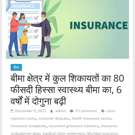
बीमा
बीमा क्षेत्र में कुल शिकायतों का 80
फीसदी हिस्सा स्वास्थ्य बीमा का, 6
वर्षों में दोगुना बढ़ी
December 9, 2025
admin
0 Comments
claim
,
,
,
rejection cases
customer disputes
health insurance sector
,
,
insurance complaints
insurance grievance statistics
insurance
,
,
ombudsman data
medical claim settlement
Mumbai insurance