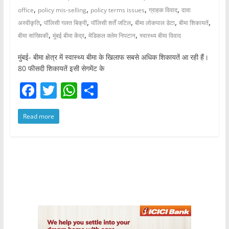
,
,
,
,
office
policy mis-selling
policy terms issues
ग्राहक विवाद
दावा
,
,
,
,
,
अस्वीकृति
पॉलिसी गलत बिक्री
पॉलिसी शर्तें जटिल
बीमा लोकपाल डेटा
बीमा शिकायतें
,
,
,
बीमा सांख्यिकी
मुंबई बीमा केंद्र
मेडिकल क्लेम निपटान
स्वास्थ्य बीमा विवाद
मुंबई- बीमा क्षेत्र में स्वास्थ्य बीमा के खिलाफ सबसे अधिक शिकायतें आ रही हैं।
80 फीसदी शिकायतें इसी सेगमेंट के
F
T
W
S
a
w
h
h
Read more
c
itt
at
ar
e
er
s
e
b
A
o
p
o
p
k