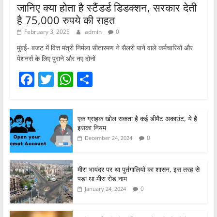
जानिए क्या होता है स्टैंडर्ड डिडक्शन, सरकार देती
है 75,000 रुपये की राहत
February 3, 2025
admin
0
मुंबई- बजट में वित्त मंत्री निर्मला सीतारमण ने सैलरी पाने वाले कर्मचारियों और
पेंशनर्स के लिए पुराने और नए दोनों
F
T
W
S
a
w
h
h
c
itt
at
ar
एक ग्राहक खोल सकता है कई डीमैट अकाउंट, ये है
e
er
s
e
इसका नियम
b
A
0
December 24, 2024
o
p
o
p
मीरा भायंदर पर था पुर्तगालियों का शासन, इस तरह से
पड़ा था मीरा रोड नाम
k
0
January 24, 2024