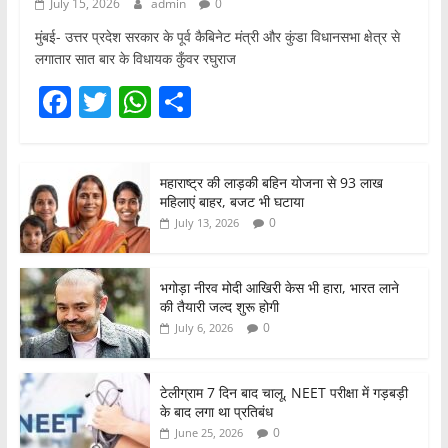
July 15, 2026
admin
0
मुंबई- उत्तर प्रदेश सरकार के पूर्व कैबिनेट मंत्री और कुंडा विधानसभा क्षेत्र से
लगातार सात बार के विधायक कुँवर रघुराज
F
T
W
S
a
w
h
h
c
itt
at
ar
महाराष्ट्र की लाड़की बहिन योजना से 93 लाख
e
er
s
e
महिलाएं बाहर, बजट भी घटाया
b
A
0
July 13, 2026
o
p
o
p
भगोड़ा नीरव मोदी आखिरी केस भी हारा, भारत लाने
की तैयारी जल्द शुरू होगी
k
0
July 6, 2026
टेलीग्राम 7 दिन बाद चालू, NEET परीक्षा में गड़बड़ी
के बाद लगा था प्रतिबंध
0
June 25, 2026