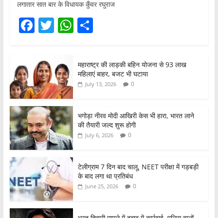
लगातार सात बार के विधायक कुँवर रघुराज
F
T
W
S
a
w
h
h
c
itt
at
ar
महाराष्ट्र की लाड़की बहिन योजना से 93 लाख
e
er
s
e
महिलाएं बाहर, बजट भी घटाया
b
A
0
July 13, 2026
o
p
o
p
भगोड़ा नीरव मोदी आखिरी केस भी हारा, भारत लाने
की तैयारी जल्द शुरू होगी
k
0
July 6, 2026
टेलीग्राम 7 दिन बाद चालू, NEET परीक्षा में गड़बड़ी
के बाद लगा था प्रतिबंध
0
June 25, 2026
भरत तिवारी मामले में दबाव में कार्रवाई, पुलिस वालों