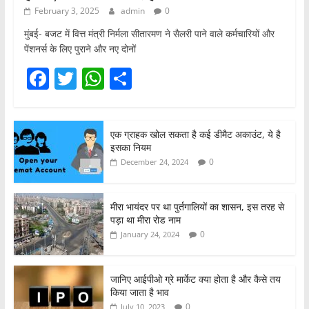
February 3, 2025
admin
0
मुंबई- बजट में वित्त मंत्री निर्मला सीतारमण ने सैलरी पाने वाले कर्मचारियों और
पेंशनर्स के लिए पुराने और नए दोनों
F
T
W
S
a
w
h
h
c
itt
at
ar
एक ग्राहक खोल सकता है कई डीमैट अकाउंट, ये है
e
er
s
e
इसका नियम
b
A
0
December 24, 2024
o
p
o
p
मीरा भायंदर पर था पुर्तगालियों का शासन, इस तरह से
पड़ा था मीरा रोड नाम
k
0
January 24, 2024
जानिए आईपीओ ग्रे मार्केट क्या होता है और कैसे तय
किया जाता है भाव
0
July 10, 2023