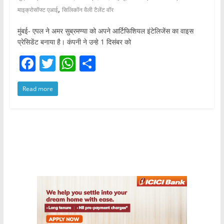
,
माइक्रोसॉफ्ट एआई
सिलिकॉन वैली टैलेंट वॉर
मुंबई- एपल ने अमर सुब्रमण्या को अपने आर्टिफिशियल इंटेलिजेंस का वाइस
प्रेसिडेंट बनाया है। कंपनी ने उन्हे 1 दिसंबर को
F
T
W
S
a
w
h
h
Read more
c
itt
at
ar
e
er
s
e
b
A
o
p
o
p
k