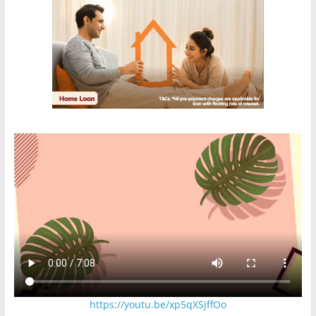
https://youtu.be/xp5qXSjffOo