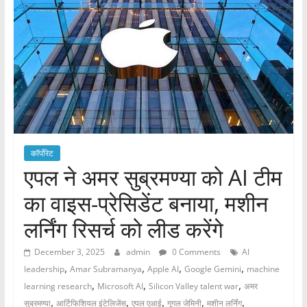
कॉर्पोरेट
एपल ने अमर सुब्रमण्या को AI टीम
का वाइस-प्रेसिडेंट बनाया, मशीन
लर्निंग रिसर्च को लीड करेंगे
December 3, 2025
admin
0 Comments
AI
,
,
,
,
leadership
Amar Subramanya
Apple AI
Google Gemini
machine
,
,
,
learning research
Microsoft AI
Silicon Valley talent war
अमर
,
,
,
,
,
सुब्रमण्या
आर्टिफिशियल इंटेलिजेंस
एपल एआई
गूगल जेमिनी
मशीन लर्निंग