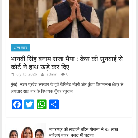
अन्य खबर
भानवी सिंह बनाम राजा भैया : केस की सुनवाई से
कोर्ट ने हाथ खड़े कर दिए
July 15, 2026
admin
0
मुंबई- उत्तर प्रदेश सरकार के पूर्व कैबिनेट मंत्री और कुंडा विधानसभा क्षेत्र से
लगातार सात बार के विधायक कुँवर रघुराज
F
T
W
S
a
w
h
h
c
itt
at
ar
महाराष्ट्र की लाड़की बहिन योजना से 93 लाख
e
er
s
e
महिलाएं बाहर, बजट भी घटाया