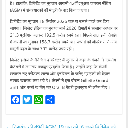
है। हालांकि, डिविडेंड का भुगतान आगामी 42वीं एनुअल जनरल मीटिंग
(AGM) में शेयरधारकों की मंजूरी के बाद किया जाएगा।
डिविडेंड का भुगतान 18 सितंबर 2026 तक या उससे पहले कर दिया
जाएगा। जिलेट इंडिया का मुनाफा मार्च 2026 तिमाही में सालाना आधार पर
21.3 प्रतिशत बढ़कर 192.5 करोड़ रुपये रहा। पिछले साल इसी तिमाही
में कंपनी का मुनाफा 158.7 करोड़ रुपये था। कंपनी की ऑपरेशंस से आय
मामूली बढ़त के साथ 792 करोड़ रुपये रही।
जिलेट इंडिया के मैनेजिंग डायरेक्टर वी कुमार ने कहा कि कंपनी ने ग्रूमिंग
कैटेगरी में लगातार मजबूत प्रदर्शन किया है। उन्होंने कहा कि कंपनी
लगातार नए प्रोडक्ट लॉन्च और इनोवेशन के जरिए ग्राहकों को बेहतर
उत्पाद उपलब्ध करा रही है। कंपनी ने इस दौरान Gillette Guard
3in1 और बच्चों के लिए नए Oral-B बैटरी टूथब्रश भी लॉन्च किए।
F
T
W
S
a
w
h
h
c
itt
at
ar
e
er
s
e
←
रिलायंस की 49वीं AGM 19 जून को, 6 रुपये डिविडेंड को