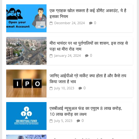
c
itt
at
ar
एक ग्राहक खोल सकता है कई डीमैट अकाउंट, ये है
e
er
s
e
इसका नियम
b
A
0
December 24, 2024
o
p
o
p
मीरा भायंदर पर था पुर्तगालियों का शासन, इस तरह से
पड़ा था मीरा रोड नाम
k
0
January 24, 2024
जानिए आईपीओ ग्रे मार्केट क्या होता है और कैसे तय
किया जाता है भाव
0
July 10, 2023
एसबीआई म्यूचुअल फंड का एयूएम 8 लाख करोड़,
10 लाख करोड़ का लक्ष्य
0
July 5, 2023