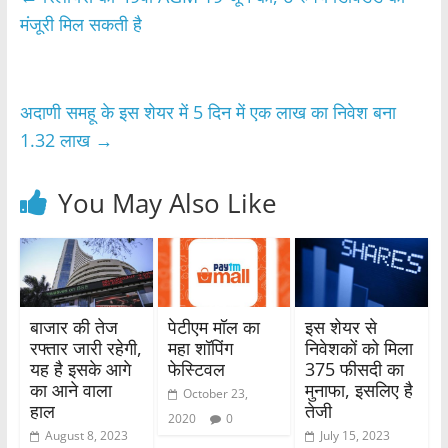
b
A
मंजूरी मिल सकती है
o
p
o
p
अदाणी समहू के इस शेयर में 5 दिन में एक लाख का निवेश बना
k
1.32 लाख
→
You May Also Like
बाजार की तेज
पेटीएम मॉल का
इस शेयर से
रफ्तार जारी रहेगी,
महा शॉपिंग
निवेशकों को मिला
यह है इसके आगे
फेस्टिवल
375 फीसदी का
का आने वाला
मुनाफा, इसलिए है
October 23,
हाल
तेजी
2020
0
August 8, 2023
July 15, 2023