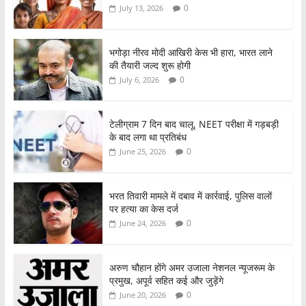
b
A
0
July 13, 2026
o
p
o
p
भगोड़ा नीरव मोदी आखिरी केस भी हारा, भारत लाने
की तैयारी जल्द शुरू होगी
k
0
July 6, 2026
टेलीग्राम 7 दिन बाद चालू, NEET परीक्षा में गड़बड़ी
के बाद लगा था प्रतिबंध
0
June 25, 2026
भरत तिवारी मामले में दबाव में कार्रवाई, पुलिस वालों
पर हत्या का केस दर्ज
0
June 24, 2026
अरुण चौहान होंगे अमर उजाला नेशनल न्यूजरूम के
प्रमुख, अपूर्व सहित कई और जुड़ेंगे
0
June 20, 2026