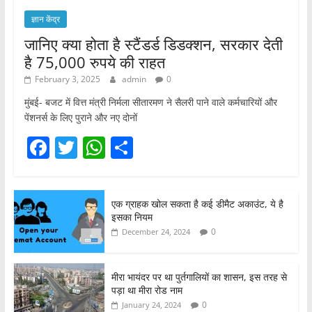
ज्ञान केंद्र
जानिए क्या होता है स्टैंडर्ड डिडक्शन, सरकार देती
है 75,000 रुपये की राहत
February 3, 2025
admin
0
मुंबई- बजट में वित्त मंत्री निर्मला सीतारमण ने सैलरी पाने वाले कर्मचारियों और
पेंशनर्स के लिए पुराने और नए दोनों
F
T
W
S
a
w
h
h
c
itt
at
ar
एक ग्राहक खोल सकता है कई डीमैट अकाउंट, ये है
e
er
s
e
इसका नियम
b
A
0
December 24, 2024
o
p
o
p
मीरा भायंदर पर था पुर्तगालियों का शासन, इस तरह से
पड़ा था मीरा रोड नाम
k
0
January 24, 2024