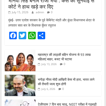
भानवी सिंह बनाम राजा भैया : केस की सुनवाई से
कोर्ट ने हाथ खड़े कर दिए
July 15, 2026
admin
0
मुंबई- उत्तर प्रदेश सरकार के पूर्व कैबिनेट मंत्री और कुंडा विधानसभा क्षेत्र से
लगातार सात बार के विधायक कुँवर रघुराज
F
T
W
S
a
w
h
h
c
itt
at
ar
महाराष्ट्र की लाड़की बहिन योजना से 93 लाख
e
er
s
e
महिलाएं बाहर, बजट भी घटाया
b
A
0
July 13, 2026
o
p
o
p
भगोड़ा नीरव मोदी आखिरी केस भी हारा, भारत लाने
की तैयारी जल्द शुरू होगी
k
0
July 6, 2026
टेलीग्राम 7 दिन बाद चालू, NEET परीक्षा में गड़बड़ी