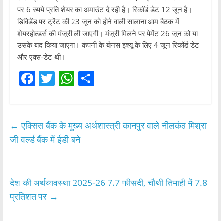
पर 6 रुपये प्रति शेयर का अमाउंट दे रही है। रिकॉर्ड डेट 12 जून है।
डिविडेंड पर ट्रेंट की 23 जून को होने वाली सालाना आम बैठक में
शेयरहोल्डर्स की मंजूरी ली जाएगी। मंजूरी मिलने पर पेमेंट 26 जून को या
उसके बाद किया जाएगा। कंपनी के बोनस इश्यू के लिए 4 जून रिकॉर्ड डेट
और एक्स-डेट थी।
F
T
W
S
a
w
h
h
c
itt
at
ar
e
er
s
e
←
एक्सिस बैंक के मुख्य अर्थशास्त्री कानपुर वाले नीलकंठ मिश्रा
b
A
जी वर्ल्ड बैंक में ईडी बने
o
p
o
p
देश की अर्थव्यवस्था 2025-26 7.7 फीसदी, चौथी तिमाही में 7.8
k
प्रतिशत पर
→