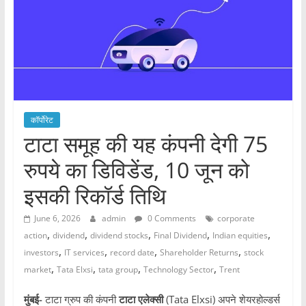
कॉर्पोरेट
टाटा समूह की यह कंपनी देगी 75
रुपये का डिविडेंड, 10 जून को
इसकी रिकॉर्ड तिथि
June 6, 2026
admin
0 Comments
corporate
,
,
,
,
,
action
dividend
dividend stocks
Final Dividend
Indian equities
,
,
,
,
investors
IT services
record date
Shareholder Returns
stock
,
,
,
,
market
Tata Elxsi
tata group
Technology Sector
Trent
मुंबई-
टाटा ग्रुप की कंपनी
टाटा एलेक्सी
(Tata Elxsi) अपने शेयरहोल्डर्स