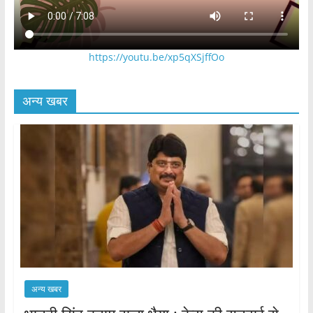
https://youtu.be/xp5qXSjffOo
अन्य खबर
अन्य खबर