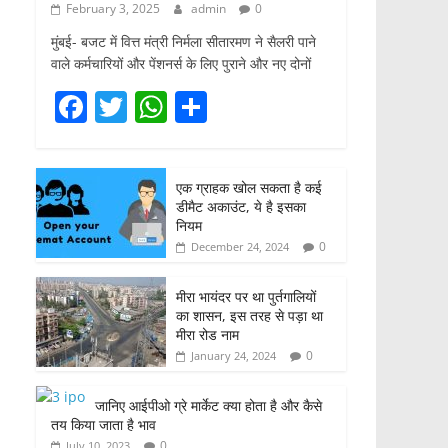
February 3, 2025
admin
0
मुंबई- बजट में वित्त मंत्री निर्मला सीतारमण ने सैलरी पाने
वाले कर्मचारियों और पेंशनर्स के लिए पुराने और नए दोनों
F
T
W
S
a
w
h
h
c
itt
at
ar
एक ग्राहक खोल सकता है कई
e
er
s
e
डीमैट अकाउंट, ये है इसका
b
A
नियम
0
December 24, 2024
o
p
o
p
मीरा भायंदर पर था पुर्तगालियों
का शासन, इस तरह से पड़ा था
k
मीरा रोड नाम
0
January 24, 2024
जानिए आईपीओ ग्रे मार्केट क्या होता है और कैसे
तय किया जाता है भाव
0
July 10, 2023