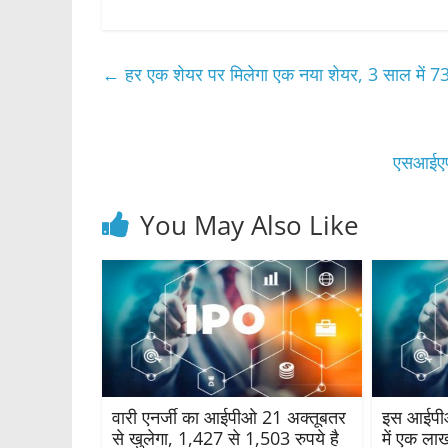
a
w
h
h
c
itt
at
ar
e
er
s
e
←
हर एक शेयर पर मिलेगा एक नया शेयर, 3 साल में 73
b
A
o
p
o
p
एसआईएफ 
k
You May Also Like
वारी एनर्जी का आईपीओ 21 अक्तूबतर
इस आईपीओ
से खुलेगा, 1,427 से 1,503 रुपये है
में एक ल