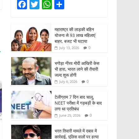
F
T
W
S
a
w
h
h
c
itt
at
ar
महाराष्ट्र की लाड़की बहिन
e
er
s
e
योजना से 93 लाख महिलाएं
b
A
बाहर, बजट भी घटाया
0
July 13, 2026
→
o
p
o
p
भगोड़ा नीरव मोदी आखिरी केस
भी हारा, भारत लाने की तैयारी
k
जल्द शुरू होगी
0
July 6, 2026
टेलीग्राम 7 दिन बाद चालू,
NEET परीक्षा में गड़बड़ी के बाद
लगा था प्रतिबंध
0
June 25, 2026
भरत तिवारी मामले में दबाव में
कार्रवाई, पुलिस वालों पर हत्या