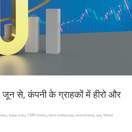
 से, कंपनी के ग्राहकों में हीरो और
,
,
,
,
,
,
ctor
bajaj auto
CMR Green
hero motocorp
investment
ipo
Metal