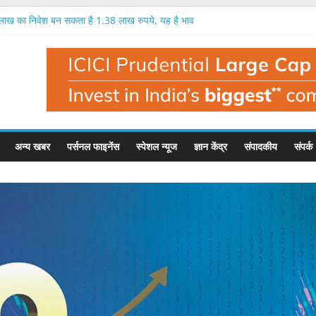
क लाख का निवेश बन सकता है 1.38 लाख रुपये, यह है भाव
9 प्रतिशत तक मुनाफा, नतीजों के बाद यह है इसका भाव
ें एक लाख रुपये का निवेश बन सकता है 1.35 लाख रुपये
 में निवेशक मालामाल, एक लाख का निवेश बना 1.56 लाख
ी है बहुत बड़ी गिरावट, इस फंड मैनेजर ने दी चेतावनी
अन्य खबर
पर्सनल फाइनेंस
स्पेशल न्यूज
ज्ञान केंद्र
संपादकीय
संपर्क