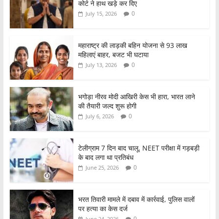
e
er
s
e
कोर्ट ने हाथ खड़े कर दिए
b
A
0
July 15, 2026
o
p
o
p
महाराष्ट्र की लाड़की बहिन योजना से 93 लाख
महिलाएं बाहर, बजट भी घटाया
k
0
July 13, 2026
भगोड़ा नीरव मोदी आखिरी केस भी हारा, भारत लाने
की तैयारी जल्द शुरू होगी
0
July 6, 2026
टेलीग्राम 7 दिन बाद चालू, NEET परीक्षा में गड़बड़ी
के बाद लगा था प्रतिबंध
0
June 25, 2026
भरत तिवारी मामले में दबाव में कार्रवाई, पुलिस वालों
पर हत्या का केस दर्ज
0
June 24, 2026