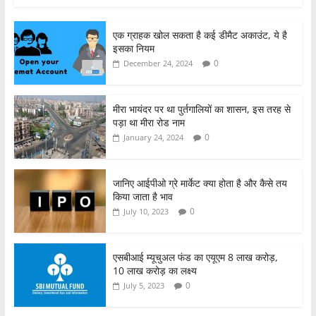
a
w
h
h
c
itt
at
ar
एक ग्राहक खोल सकता है कई डीमैट अकाउंट, ये है
e
er
s
e
इसका नियम
b
A
0
December 24, 2024
o
p
o
p
मीरा भायंदर पर था पुर्तगालियों का शासन, इस तरह से
पड़ा था मीरा रोड नाम
k
0
January 24, 2024
जानिए आईपीओ ग्रे मार्केट क्या होता है और कैसे तय
किया जाता है भाव
0
July 10, 2023
एसबीआई म्यूचुअल फंड का एयूएम 8 लाख करोड़,
10 लाख करोड़ का लक्ष्य
0
July 5, 2023