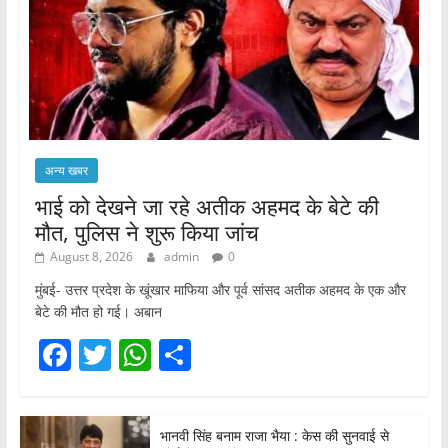
अन्य खबर
भाई को देखने जा रहे अतीक अहमद के बेटे की
मौत, पुलिस ने शुरू किया जांच
August 8, 2026
admin
0
मुंबई- उत्तर प्रदेश के खूंखार माफिया और पूर्व सांसद अतीक अहमद के एक और
बेटे की मौत हो गई। अबान
F
T
W
S
a
w
h
h
c
itt
at
ar
भानवी सिंह बनाम राजा भैया : केस की सुनवाई से