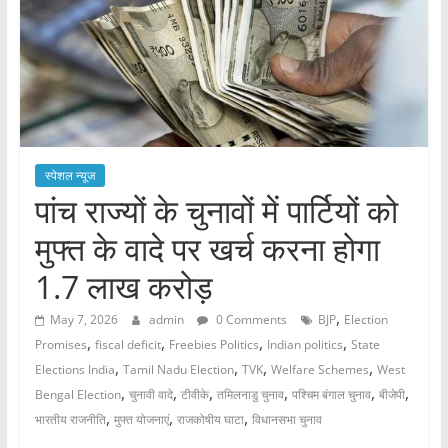
स्पेशल न्यूज
पांच राज्यों के चुनावों में पार्टियों को
मुफ्त के वादे पर खर्च करना होगा
1.7 लाख करोड़
,
May 7, 2026
admin
0 Comments
BJP
Election
,
,
,
,
Promises
fiscal deficit
Freebies Politics
Indian politics
State
,
,
,
,
Elections India
Tamil Nadu Election
TVK
Welfare Schemes
West
,
,
,
,
,
,
Bengal Election
चुनावी वादे
टीवीके
तमिलनाडु चुनाव
पश्चिम बंगाल चुनाव
बीजेपी
,
,
,
भारतीय राजनीति
मुफ्त योजनाएं
राजकोषीय घाटा
विधानसभा चुनाव