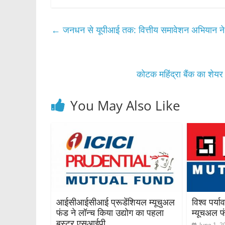
c
itt
at
ar
e
er
s
e
←
जनधन से यूपीआई तक: वित्तीय समावेशन अभियान ने क
b
A
o
p
o
p
कोटक महिंद्रा बैंक का शे
k
You May Also Like
आईसीआईसीआई प्रूडेंशियल म्यूचुअल
विश्व पर्
फंड ने लॉन्च किया उद्योग का पहला
म्यूचअल फ
बूस्टर एसआईपी
June 1, 2