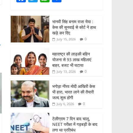
a
w
h
h
c
itt
at
ar
भानवी सिंह बनाम राजा भैया :
e
er
s
e
केस की सुनवाई से कोर्ट ने हाथ
b
A
खड़े कर दिए
0
July 15, 2026
o
p
→
o
p
महाराष्ट्र की लाड़की बहिन
योजना से 93 लाख महिलाएं
k
बाहर, बजट भी घटाया
0
July 13, 2026
भगोड़ा नीरव मोदी आखिरी केस
भी हारा, भारत लाने की तैयारी
जल्द शुरू होगी
0
July 6, 2026
टेलीग्राम 7 दिन बाद चालू,
NEET परीक्षा में गड़बड़ी के बाद
लगा था प्रतिबंध