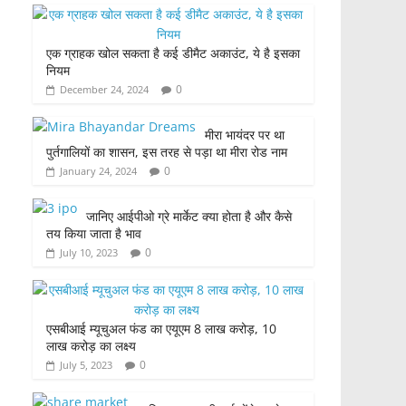
c
itt
at
ar
e
er
s
e
एक ग्राहक खोल सकता है कई डीमैट अकाउंट, ये है इसका
b
A
नियम
o
p
0
December 24, 2024
o
p
मीरा भायंदर पर था
k
पुर्तगालियों का शासन, इस तरह से पड़ा था मीरा रोड नाम
0
January 24, 2024
जानिए आईपीओ ग्रे मार्केट क्या होता है और कैसे
तय किया जाता है भाव
0
July 10, 2023
एसबीआई म्यूचुअल फंड का एयूएम 8 लाख करोड़, 10
लाख करोड़ का लक्ष्य
0
July 5, 2023