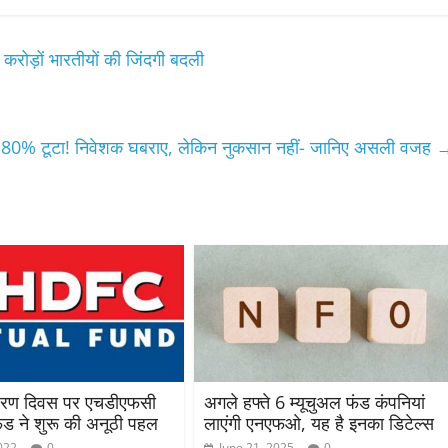
रोड़ों भारतीयों की जिंदगी बदली
यर 80% टूटा! निवेशक घबराए, लेकिन नुकसान नहीं- जानिए असली वजह
यावरण दिवस पर एचडीएफसी
अगले हफ्ते 6 म्यूचुअल फंड कंपनियां
ंड ने शुरू की अनूठी पहल
लाएंगी एनएफओ, यह है इनका डिटेल्स
022
0
June 21, 2025
0