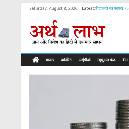
Skip
Saturday, August 8, 2026
Latest:
हिंडालको का फायदा 75 प
to
बिहारी लाल इंजीनियरि
content
ArthLabh
टाइटन का फायदा 65 प्
ओला इलेक्ट्रिक को पहली
रिलायंस के बाद एसबीआई
Business
News
बाजार
कॉर्पोरेट
आईपीओ
म्यूचुअल फंड
बीमा