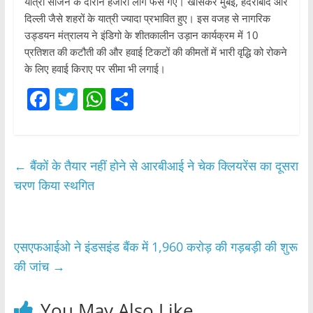
यात्रा सीजन के दौरान हजारों लोग फंस गए। खासकर मुंबई, हैदराबाद और
दिल्ली जैसे शहरों के यात्री ज्यादा प्रभावित हुए। इस वजह से नागरिक
उड्डयन मंत्रालय ने इंडिगो के शीतकालीन उड़ान कार्यक्रम में 10
प्रतिशत की कटौती की और हवाई टिकटों की कीमतों में भारी वृद्धि को रोकने
के लिए हवाई किराए पर सीमा भी लगाई।
F
T
W
S
a
w
h
h
c
itt
at
ar
e
er
s
e
←
बैंकों के तैयार नहीं होने से आरबीआई ने चेक क्लियरेंस का दूसरा
b
A
चरण किया स्थगित
o
p
o
p
एसएफआईओ ने इंडसइंड बैंक में 1,960 करोड़ की गड़बड़ी की शुरू
k
की जांच
→
You May Also Like