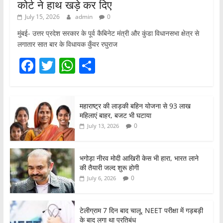
कोर्ट ने हाथ खड़े कर दिए
July 15, 2026
admin
0
मुंबई- उत्तर प्रदेश सरकार के पूर्व कैबिनेट मंत्री और कुंडा विधानसभा क्षेत्र से
लगातार सात बार के विधायक कुँवर रघुराज
F
T
W
S
a
w
h
h
c
itt
at
ar
महाराष्ट्र की लाड़की बहिन योजना से 93 लाख
e
er
s
e
महिलाएं बाहर, बजट भी घटाया
b
A
0
July 13, 2026
o
p
o
p
भगोड़ा नीरव मोदी आखिरी केस भी हारा, भारत लाने
की तैयारी जल्द शुरू होगी
k
0
July 6, 2026
टेलीग्राम 7 दिन बाद चालू, NEET परीक्षा में गड़बड़ी
के बाद लगा था प्रतिबंध