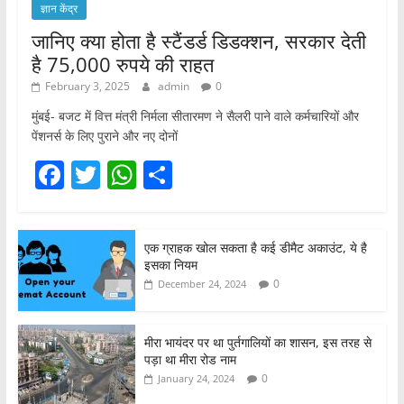
ज्ञान केंद्र
जानिए क्या होता है स्टैंडर्ड डिडक्शन, सरकार देती
है 75,000 रुपये की राहत
February 3, 2025
admin
0
मुंबई- बजट में वित्त मंत्री निर्मला सीतारमण ने सैलरी पाने वाले कर्मचारियों और
पेंशनर्स के लिए पुराने और नए दोनों
F
T
W
S
a
w
h
h
c
itt
at
ar
एक ग्राहक खोल सकता है कई डीमैट अकाउंट, ये है
e
er
s
e
इसका नियम
b
A
0
December 24, 2024
o
p
o
p
मीरा भायंदर पर था पुर्तगालियों का शासन, इस तरह से
पड़ा था मीरा रोड नाम
k
0
January 24, 2024