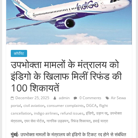
कॉर्पोरेट
उपभोक्ता मामलों के मंत्रालय को
इंडिगो के खिलाफ मिलीं रिफंड की
100 शिकायतें
December 25, 2025
admin
0 Comments
Air Sewa
,
,
,
,
portal
civil aviation
consumer complaints
DGCA
flight
,
,
,
,
,
cancellation
indigo airlines
refund issues
इंडिगो
उड़ान रद्द
उपभोक्ता
,
,
,
,
मंत्रालय
एयर सेवा पोर्टल
नागरिक उड्डयन
रिफंड शिकायत
हवाई यात्रा
मुंबई-
उपभोक्ता मामलों के मंत्रालय को इंडिगो के टिकट रद्द होने से संबंधित