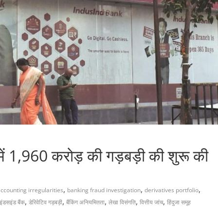
ं 1,960 करोड़ की गड़बड़ी की शुरू की
,
,
,
ccounting irregularities
banking fraud investigation
derivatives portfolio
,
,
,
,
,
इंडसइंड बैंक
डेरिवेटिव गड़बड़ी
बैंकिंग अनियमितता
लेखा विसंगति
वित्तीय जांच
हिंदुजा समूह