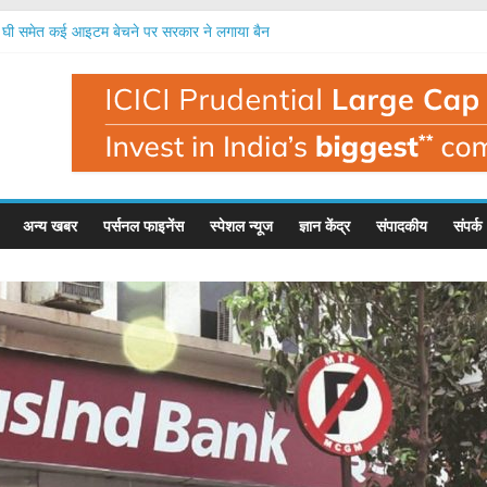
ी समेत कई आइटम बेचने पर सरकार ने लगाया बैन
, नई कार पर 4 और बाइक पर 6 साल का इंश्योरेंस जरूरी
 कदम: ग्रेडिएंट इंफोटेनमेंट का ₹5,000 करोड़ के निवेश का रोडमैप
एजीएम, फंड जुटाने, नए एमडी समेत कई फैसले होंगे
को अब ब्याज दर की पूरी जानकारी देनी होगी, आरबीआई का नियम
अन्य खबर
पर्सनल फाइनेंस
स्पेशल न्यूज
ज्ञान केंद्र
संपादकीय
संपर्क