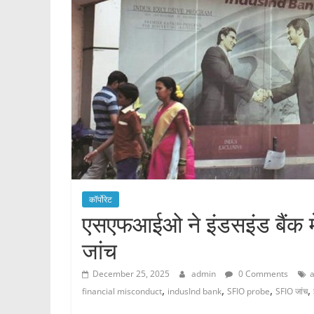
कॉर्पोरेट
एसएफआईओ ने इंडसइंड बैंक मे
जांच
December 25, 2025
admin
0 Comments
a
,
,
,
,
financial misconduct
indusInd bank
SFIO probe
SFIO जांच