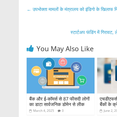
c
itt
at
ar
e
er
s
e
←
उपभोक्ता मामलों के मंत्रालय को इंडिगो के खिलाफ म
b
A
o
p
o
p
स्टार्टअप फंडिंग में गिर
k
You May Also Like
बैंक और ई-कॉमर्स से 87 फीसदी लोगों
एचडीएफसी
का डाटा सार्वजनिक डोमेन से लीक
बैंकों के क
March 4, 2025
0
June 2, 2