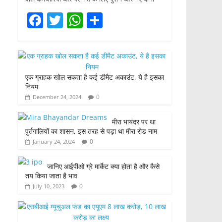
F
T
W
S
a
w
h
h
c
itt
at
ar
e
er
s
e
एक ग्राहक खोल सकता है कई डीमैट अकाउंट, ये है इसका
b
A
नियम
o
p
0
December 24, 2024
o
p
मीरा भायंदर पर था
k
पुर्तगालियों का शासन, इस तरह से पड़ा था मीरा रोड नाम
0
January 24, 2024
जानिए आईपीओ ग्रे मार्केट क्या होता है और कैसे
तय किया जाता है भाव
0
July 10, 2023