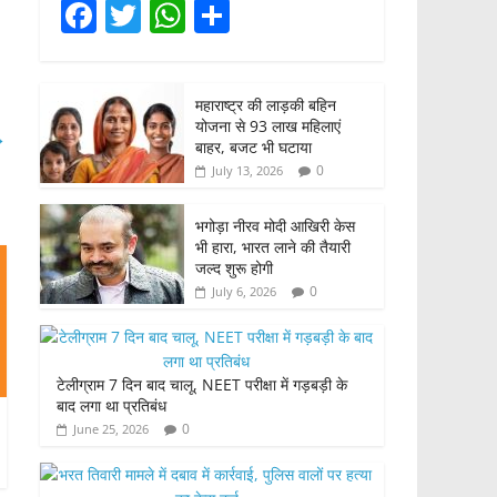
F
T
W
S
a
w
h
h
c
itt
at
ar
महाराष्ट्र की लाड़की बहिन
e
er
s
e
योजना से 93 लाख महिलाएं
→
b
A
बाहर, बजट भी घटाया
0
July 13, 2026
o
p
o
p
भगोड़ा नीरव मोदी आखिरी केस
भी हारा, भारत लाने की तैयारी
k
जल्द शुरू होगी
0
July 6, 2026
टेलीग्राम 7 दिन बाद चालू, NEET परीक्षा में गड़बड़ी के
बाद लगा था प्रतिबंध
0
June 25, 2026