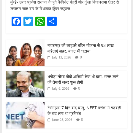
मुंबई- उत्तर प्रदेश सरकार के पूर्व कैबिनेट मंत्री और कुंडा विधानसभा क्षेत्र से
लगातार सात बार के विधायक कुँवर रघुराज
F
T
W
S
a
w
h
h
c
itt
at
ar
महाराष्ट्र की लाड़की बहिन योजना से 93 लाख
e
er
s
e
महिलाएं बाहर, बजट भी घटाया
b
A
0
July 13, 2026
o
p
o
p
भगोड़ा नीरव मोदी आखिरी केस भी हारा, भारत लाने
की तैयारी जल्द शुरू होगी
k
0
July 6, 2026
टेलीग्राम 7 दिन बाद चालू, NEET परीक्षा में गड़बड़ी
के बाद लगा था प्रतिबंध
0
June 25, 2026