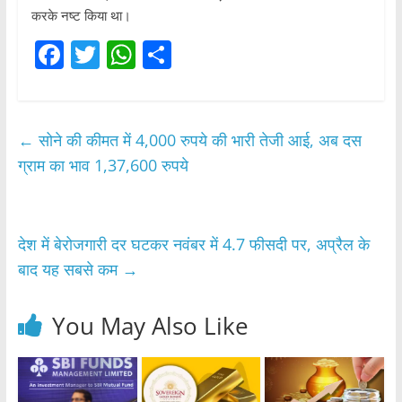
करके नष्ट किया था।
F
T
W
S
a
w
h
h
c
itt
at
ar
e
er
s
e
←
सोने की कीमत में 4,000 रुपये की भारी तेजी आई, अब दस
b
A
ग्राम का भाव 1,37,600 रुपये
o
p
o
p
देश में बेरोजगारी दर घटकर नवंबर में 4.7 फीसदी पर, अप्रैल के
k
बाद यह सबसे कम
→
You May Also Like