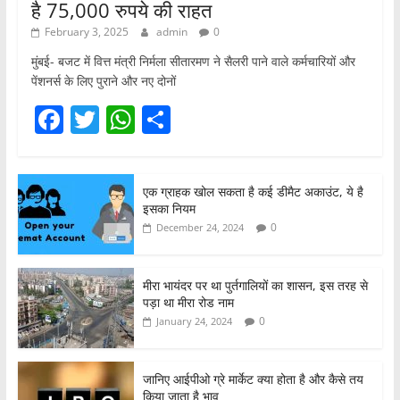
है 75,000 रुपये की राहत
February 3, 2025
admin
0
मुंबई- बजट में वित्त मंत्री निर्मला सीतारमण ने सैलरी पाने वाले कर्मचारियों और
पेंशनर्स के लिए पुराने और नए दोनों
F
T
W
S
a
w
h
h
c
itt
at
ar
एक ग्राहक खोल सकता है कई डीमैट अकाउंट, ये है
e
er
s
e
इसका नियम
b
A
0
December 24, 2024
o
p
o
p
मीरा भायंदर पर था पुर्तगालियों का शासन, इस तरह से
पड़ा था मीरा रोड नाम
k
0
January 24, 2024
जानिए आईपीओ ग्रे मार्केट क्या होता है और कैसे तय
किया जाता है भाव