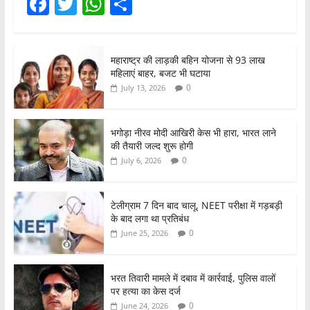
F
T
W
S
a
w
h
h
c
itt
at
ar
महाराष्ट्र की लाड़की बहिन योजना से 93 लाख
e
er
s
e
महिलाएं बाहर, बजट भी घटाया
b
A
0
July 13, 2026
o
p
o
p
भगोड़ा नीरव मोदी आखिरी केस भी हारा, भारत लाने
की तैयारी जल्द शुरू होगी
k
0
July 6, 2026
टेलीग्राम 7 दिन बाद चालू, NEET परीक्षा में गड़बड़ी
के बाद लगा था प्रतिबंध
0
June 25, 2026
भरत तिवारी मामले में दबाव में कार्रवाई, पुलिस वालों
पर हत्या का केस दर्ज
0
June 24, 2026