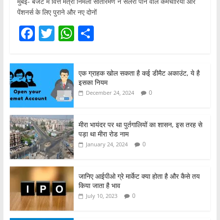
मुंबई- बजट में वित्त मंत्री निर्मला सीतारमण ने सैलरी पाने वाले कर्मचारियों और
पेंशनर्स के लिए पुराने और नए दोनों
F
T
W
S
a
w
h
h
c
itt
at
ar
एक ग्राहक खोल सकता है कई डीमैट अकाउंट, ये है
e
er
s
e
इसका नियम
b
A
0
December 24, 2024
o
p
o
p
मीरा भायंदर पर था पुर्तगालियों का शासन, इस तरह से
पड़ा था मीरा रोड नाम
k
0
January 24, 2024
जानिए आईपीओ ग्रे मार्केट क्या होता है और कैसे तय
किया जाता है भाव
0
July 10, 2023