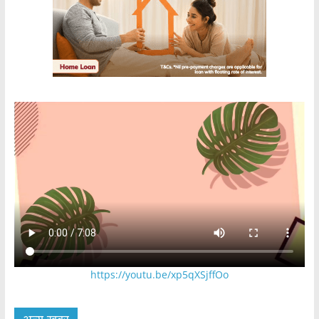
https://youtu.be/xp5qXSjffOo