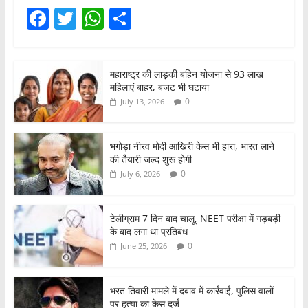
F
T
W
S
a
w
h
h
c
itt
at
ar
महाराष्ट्र की लाड़की बहिन योजना से 93 लाख
e
er
s
e
महिलाएं बाहर, बजट भी घटाया
b
A
0
July 13, 2026
o
p
o
p
भगोड़ा नीरव मोदी आखिरी केस भी हारा, भारत लाने
की तैयारी जल्द शुरू होगी
k
0
July 6, 2026
टेलीग्राम 7 दिन बाद चालू, NEET परीक्षा में गड़बड़ी
के बाद लगा था प्रतिबंध
0
June 25, 2026
भरत तिवारी मामले में दबाव में कार्रवाई, पुलिस वालों
पर हत्या का केस दर्ज