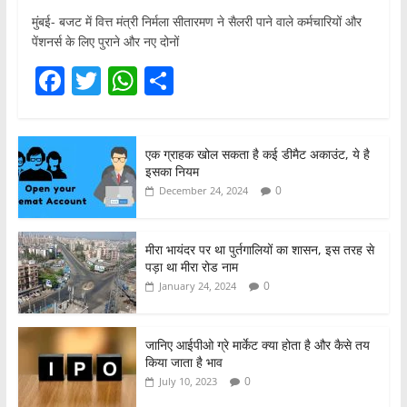
मुंबई- बजट में वित्त मंत्री निर्मला सीतारमण ने सैलरी पाने वाले कर्मचारियों और
पेंशनर्स के लिए पुराने और नए दोनों
F
T
W
S
a
w
h
h
c
itt
at
ar
एक ग्राहक खोल सकता है कई डीमैट अकाउंट, ये है
e
er
s
e
इसका नियम
b
A
0
December 24, 2024
o
p
o
p
मीरा भायंदर पर था पुर्तगालियों का शासन, इस तरह से
पड़ा था मीरा रोड नाम
k
0
January 24, 2024
जानिए आईपीओ ग्रे मार्केट क्या होता है और कैसे तय
किया जाता है भाव
0
July 10, 2023