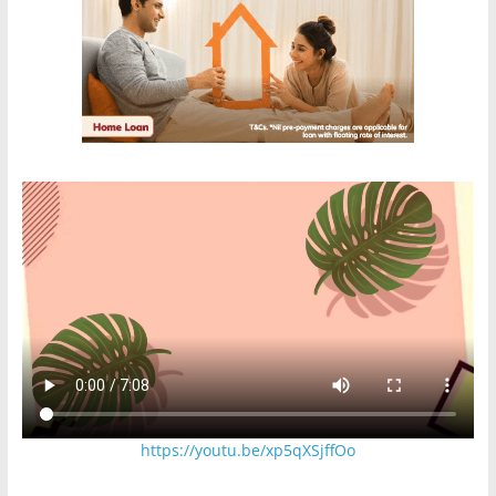
https://youtu.be/xp5qXSjffOo