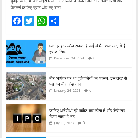
मुंबई- बजट में वित्त मंत्री निर्मला सीतारमण ने सैलरी पाने वाले कर्मचारियों और
पेंशनर्स के लिए पुराने और नए दोनों
F
T
W
S
a
w
h
h
c
itt
at
ar
एक ग्राहक खोल सकता है कई डीमैट अकाउंट, ये है
e
er
s
e
इसका नियम
b
A
0
December 24, 2024
o
p
o
p
मीरा भायंदर पर था पुर्तगालियों का शासन, इस तरह से
पड़ा था मीरा रोड नाम
k
0
January 24, 2024
जानिए आईपीओ ग्रे मार्केट क्या होता है और कैसे तय
किया जाता है भाव
0
July 10, 2023