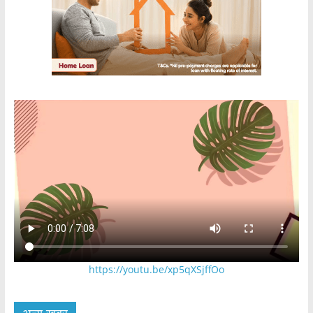
https://youtu.be/xp5qXSjffOo