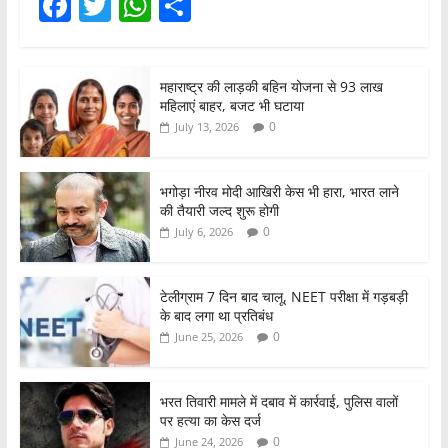
F
T
W
S
a
w
h
h
c
itt
at
ar
महाराष्ट्र की लाड़की बहिन योजना से 93 लाख
e
er
s
e
महिलाएं बाहर, बजट भी घटाया
b
A
0
July 13, 2026
o
p
o
p
भगोड़ा नीरव मोदी आखिरी केस भी हारा, भारत लाने
की तैयारी जल्द शुरू होगी
k
0
July 6, 2026
टेलीग्राम 7 दिन बाद चालू, NEET परीक्षा में गड़बड़ी
के बाद लगा था प्रतिबंध
0
June 25, 2026
भरत तिवारी मामले में दबाव में कार्रवाई, पुलिस वालों
पर हत्या का केस दर्ज
0
June 24, 2026