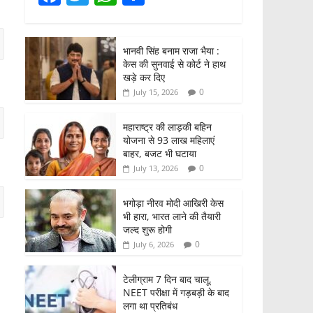
a
w
h
h
c
itt
at
ar
भानवी सिंह बनाम राजा भैया :
e
er
s
e
केस की सुनवाई से कोर्ट ने हाथ
b
A
खड़े कर दिए
0
July 15, 2026
o
p
o
p
महाराष्ट्र की लाड़की बहिन
योजना से 93 लाख महिलाएं
k
बाहर, बजट भी घटाया
0
July 13, 2026
भगोड़ा नीरव मोदी आखिरी केस
भी हारा, भारत लाने की तैयारी
जल्द शुरू होगी
0
July 6, 2026
टेलीग्राम 7 दिन बाद चालू,
NEET परीक्षा में गड़बड़ी के बाद
लगा था प्रतिबंध