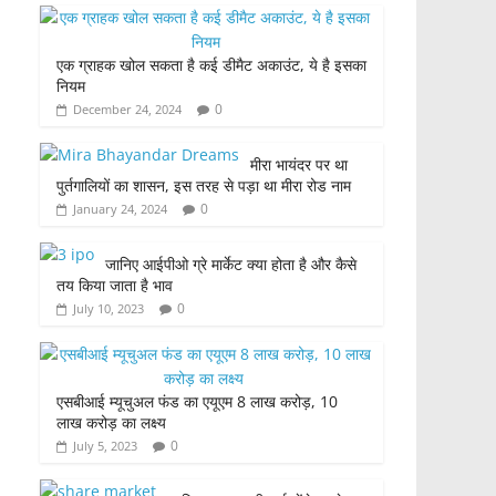
c
itt
at
ar
e
er
s
e
एक ग्राहक खोल सकता है कई डीमैट अकाउंट, ये है इसका
b
A
नियम
o
p
0
December 24, 2024
o
p
मीरा भायंदर पर था
k
पुर्तगालियों का शासन, इस तरह से पड़ा था मीरा रोड नाम
0
January 24, 2024
जानिए आईपीओ ग्रे मार्केट क्या होता है और कैसे
तय किया जाता है भाव
0
July 10, 2023
एसबीआई म्यूचुअल फंड का एयूएम 8 लाख करोड़, 10
लाख करोड़ का लक्ष्य
0
July 5, 2023