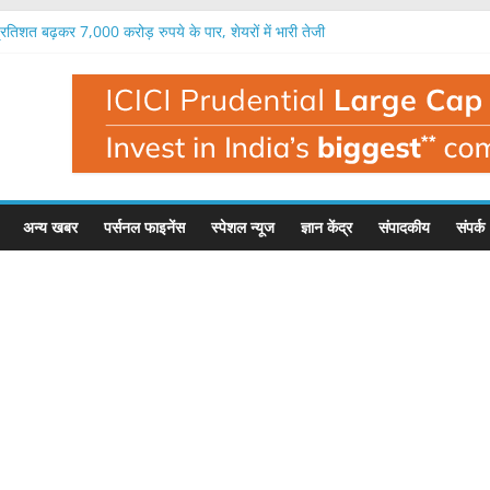
तिशत बढ़कर 7,000 करोड़ रुपये के पार, शेयरों में भारी तेजी
 का आईपीओ 12 अगस्त से, 271-285 रुपये है शेयर का भाव
िशत बढ़कर 1,699 करोड़ रुपये, राजस्व में 24 फीसदी उछाल
तिमाही में 336 करोड़ रुपये का भारी घाटा, राजस्व 45 फीसदी गिरा
बसे ज्यादा मुनाफा कमाने वाला संस्थान, रिकॉर्ड 21,121 करोड़ का फायदा
अन्य खबर
पर्सनल फाइनेंस
स्पेशल न्यूज
ज्ञान केंद्र
संपादकीय
संपर्क