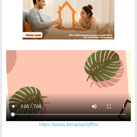
https://youtu.be/xp5qXSjffOo