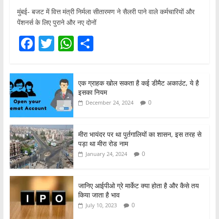
मुंबई- बजट में वित्त मंत्री निर्मला सीतारमण ने सैलरी पाने वाले कर्मचारियों और
पेंशनर्स के लिए पुराने और नए दोनों
F
T
W
S
a
w
h
h
c
itt
at
ar
एक ग्राहक खोल सकता है कई डीमैट अकाउंट, ये है
e
er
s
e
इसका नियम
b
A
0
December 24, 2024
o
p
o
p
मीरा भायंदर पर था पुर्तगालियों का शासन, इस तरह से
पड़ा था मीरा रोड नाम
k
0
January 24, 2024
जानिए आईपीओ ग्रे मार्केट क्या होता है और कैसे तय
किया जाता है भाव
0
July 10, 2023