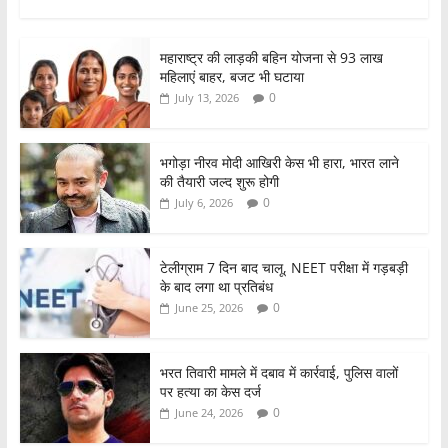
a
w
h
h
c
itt
at
ar
महाराष्ट्र की लाड़की बहिन योजना से 93 लाख
e
er
s
e
महिलाएं बाहर, बजट भी घटाया
b
A
0
July 13, 2026
o
p
o
p
भगोड़ा नीरव मोदी आखिरी केस भी हारा, भारत लाने
की तैयारी जल्द शुरू होगी
k
0
July 6, 2026
टेलीग्राम 7 दिन बाद चालू, NEET परीक्षा में गड़बड़ी
के बाद लगा था प्रतिबंध
0
June 25, 2026
भरत तिवारी मामले में दबाव में कार्रवाई, पुलिस वालों
पर हत्या का केस दर्ज
0
June 24, 2026