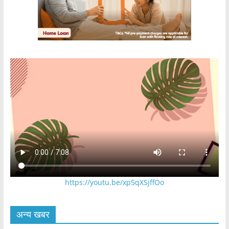
https://youtu.be/xp5qXSjffOo
अन्य खबर