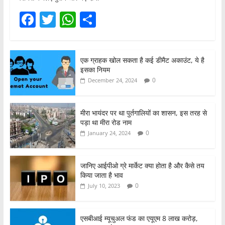
F
T
W
S
a
w
h
h
c
itt
at
ar
एक ग्राहक खोल सकता है कई डीमैट अकाउंट, ये है
e
er
s
e
इसका नियम
b
A
0
December 24, 2024
o
p
o
p
मीरा भायंदर पर था पुर्तगालियों का शासन, इस तरह से
पड़ा था मीरा रोड नाम
k
0
January 24, 2024
जानिए आईपीओ ग्रे मार्केट क्या होता है और कैसे तय
किया जाता है भाव
0
July 10, 2023
एसबीआई म्यूचुअल फंड का एयूएम 8 लाख करोड़,