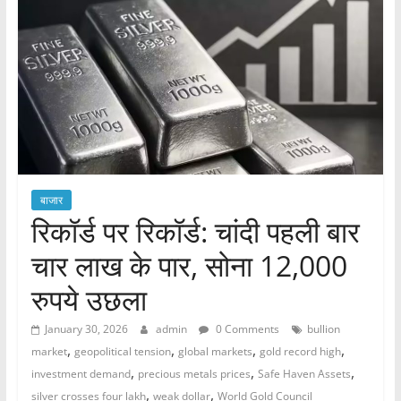
बाजार
रिकॉर्ड पर रिकॉर्ड: चांदी पहली बार
चार लाख के पार, सोना 12,000
रुपये उछला
January 30, 2026
admin
0 Comments
bullion
,
,
,
,
market
geopolitical tension
global markets
gold record high
,
,
,
investment demand
precious metals prices
Safe Haven Assets
,
,
silver crosses four lakh
weak dollar
World Gold Council