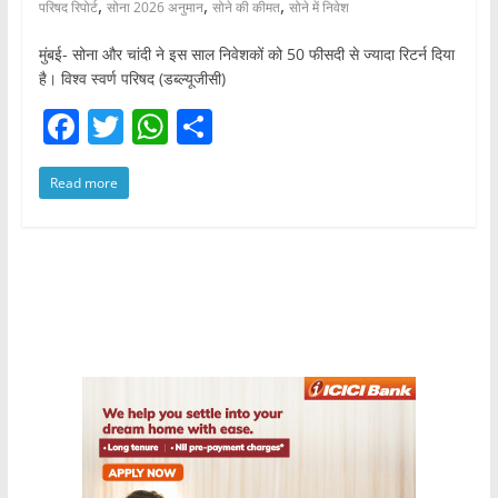
,
,
,
परिषद रिपोर्ट
सोना 2026 अनुमान
सोने की कीमत
सोने में निवेश
मुंबई- सोना और चांदी ने इस साल निवेशकों को 50 फीसदी से ज्यादा रिटर्न दिया
है। विश्व स्वर्ण परिषद (डब्ल्यूजीसी)
F
T
W
S
a
w
h
h
Read more
c
itt
at
ar
e
er
s
e
b
A
o
p
o
p
k