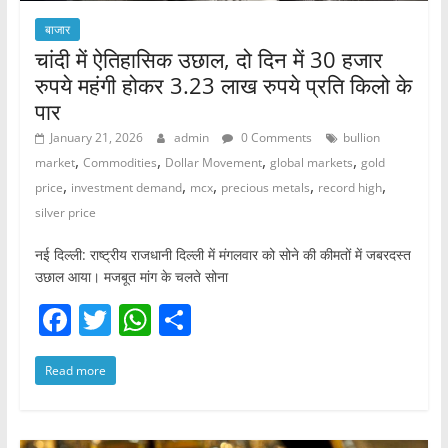
बाजार
चांदी में ऐतिहासिक उछाल, दो दिन में 30 हजार
रुपये महंगी होकर 3.23 लाख रुपये प्रति किलो के
पार
January 21, 2026
admin
0 Comments
bullion
,
,
,
,
market
Commodities
Dollar Movement
global markets
gold
,
,
,
,
,
price
investment demand
mcx
precious metals
record high
silver price
नई दिल्ली: राष्ट्रीय राजधानी दिल्ली में मंगलवार को सोने की कीमतों में जबरदस्त
उछाल आया। मजबूत मांग के चलते सोना
F
T
W
S
a
w
h
h
Read more
c
itt
at
ar
e
er
s
e
b
A