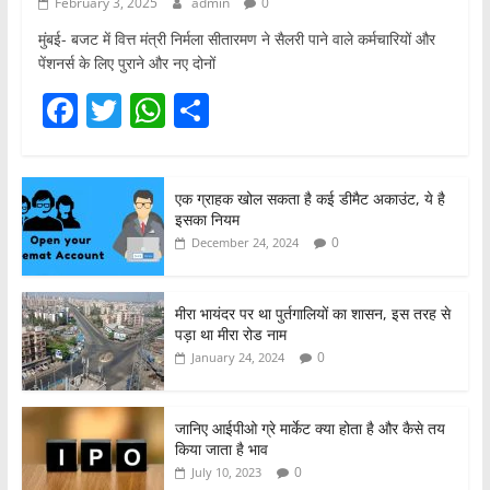
February 3, 2025
admin
0
मुंबई- बजट में वित्त मंत्री निर्मला सीतारमण ने सैलरी पाने वाले कर्मचारियों और
पेंशनर्स के लिए पुराने और नए दोनों
F
T
W
S
a
w
h
h
c
itt
at
ar
एक ग्राहक खोल सकता है कई डीमैट अकाउंट, ये है
e
er
s
e
इसका नियम
b
A
0
December 24, 2024
o
p
o
p
मीरा भायंदर पर था पुर्तगालियों का शासन, इस तरह से
पड़ा था मीरा रोड नाम
k
0
January 24, 2024
जानिए आईपीओ ग्रे मार्केट क्या होता है और कैसे तय
किया जाता है भाव
0
July 10, 2023