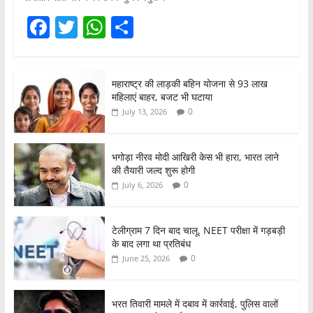
F
T
W
S
a
w
h
h
c
itt
at
ar
महाराष्ट्र की लाड़की बहिन योजना से 93 लाख
e
er
s
e
महिलाएं बाहर, बजट भी घटाया
b
A
0
July 13, 2026
o
p
o
p
भगोड़ा नीरव मोदी आखिरी केस भी हारा, भारत लाने
की तैयारी जल्द शुरू होगी
k
0
July 6, 2026
टेलीग्राम 7 दिन बाद चालू, NEET परीक्षा में गड़बड़ी
के बाद लगा था प्रतिबंध
0
June 25, 2026
भरत तिवारी मामले में दबाव में कार्रवाई, पुलिस वालों