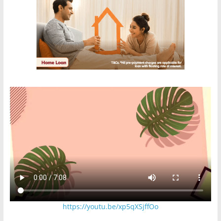
https://youtu.be/xp5qXSjffOo