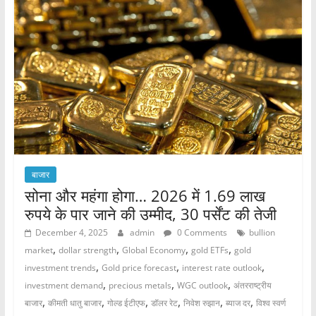
o
p
o
p
k
बाजार
सोना और महंगा होगा… 2026 में 1.69 लाख
रुपये के पार जाने की उम्मीद, 30 पर्सेंट की तेजी
December 4, 2025
admin
0 Comments
bullion
,
,
,
,
market
dollar strength
Global Economy
gold ETFs
gold
,
,
,
investment trends
Gold price forecast
interest rate outlook
,
,
,
investment demand
precious metals
WGC outlook
अंतरराष्ट्रीय
,
,
,
,
,
,
बाजार
कीमती धातु बाजार
गोल्ड ईटीएफ
डॉलर रेट
निवेश रुझान
ब्याज दर
विश्व स्वर्ण