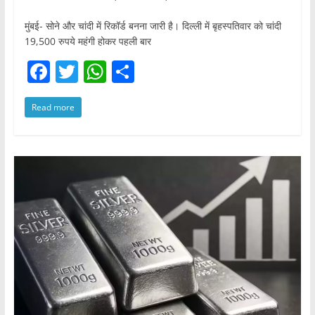
मुंबई- सोने और चांदी में रिकॉर्ड बनना जारी है। दिल्ली में बृहस्पतिवार को चांदी
19,500 रुपये महंगी होकर पहली बार
F
T
W
S
a
w
h
h
Read more
c
itt
at
ar
e
er
s
e
b
A
o
p
o
p
k