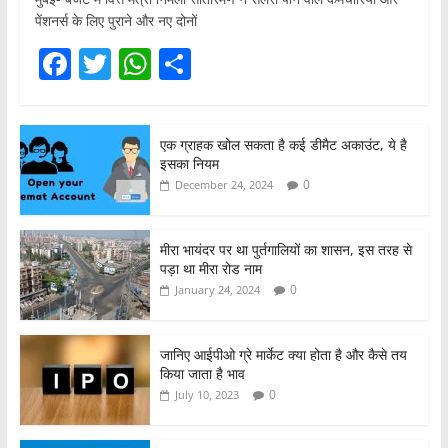
पेंशनर्स के लिए पुराने और नए दोनों
F
T
W
S
a
w
h
h
c
itt
at
ar
एक ग्राहक खोल सकता है कई डीमैट अकाउंट, ये है
e
er
s
e
इसका नियम
b
A
0
December 24, 2024
o
p
o
p
मीरा भायंदर पर था पुर्तगालियों का शासन, इस तरह से
पड़ा था मीरा रोड नाम
k
0
January 24, 2024
जानिए आईपीओ ग्रे मार्केट क्या होता है और कैसे तय
किया जाता है भाव
0
July 10, 2023