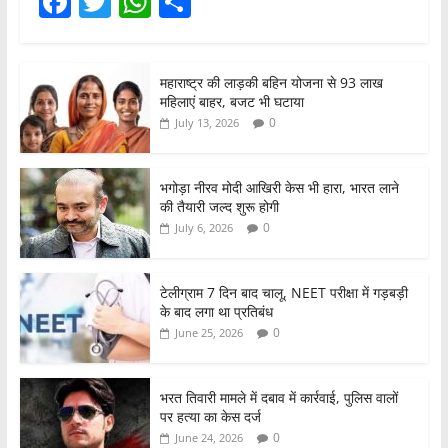
F
T
W
S
a
w
h
h
c
itt
at
ar
महाराष्ट्र की लाड़की बहिन योजना से 93 लाख
e
er
s
e
महिलाएं बाहर, बजट भी घटाया
b
A
0
July 13, 2026
o
p
o
p
भगोड़ा नीरव मोदी आखिरी केस भी हारा, भारत लाने
की तैयारी जल्द शुरू होगी
k
0
July 6, 2026
टेलीग्राम 7 दिन बाद चालू, NEET परीक्षा में गड़बड़ी
के बाद लगा था प्रतिबंध
0
June 25, 2026
भरत तिवारी मामले में दबाव में कार्रवाई, पुलिस वालों
पर हत्या का केस दर्ज
0
June 24, 2026