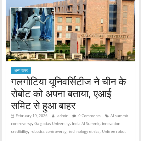
अन्य खबर
गलगोटिया यूनिवर्सिटीज ने चीन के
रोबोट को अपना बताया, एआई
समिट से हुआ बाहर
February 19, 2026
admin
0 Comments
AI summit
,
,
,
controversy
Galgotias University
India AI Summit
innovation
,
,
,
credibility
robotics controversy
technology ethics
Unitree robot