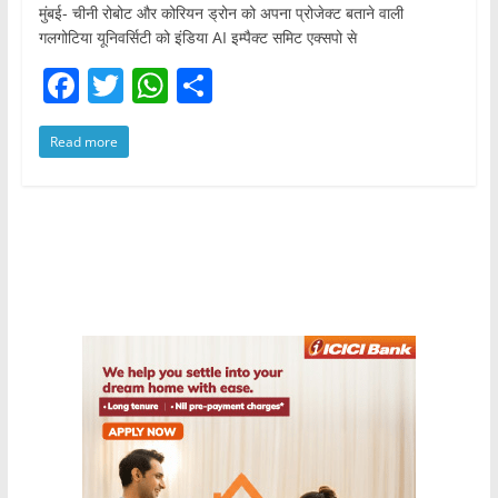
मुंबई- चीनी रोबोट और कोरियन ड्रोन को अपना प्रोजेक्ट बताने वाली
गलगोटिया यूनिवर्सिटी को इंडिया AI इम्पैक्ट समिट एक्सपो से
F
T
W
S
a
w
h
h
Read more
c
itt
at
ar
e
er
s
e
b
A
o
p
o
p
k