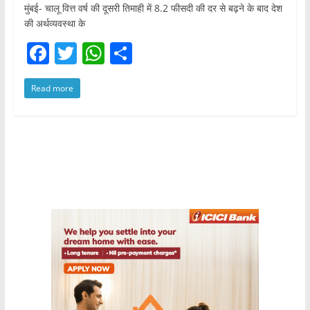
मुंबई- चालू वित्त वर्ष की दूसरी तिमाही में 8.2 फीसदी की दर से बढ़ने के बाद देश
की अर्थव्यवस्था के
F
T
W
S
a
w
h
h
Read more
c
itt
at
ar
e
er
s
e
b
A
o
p
o
p
k