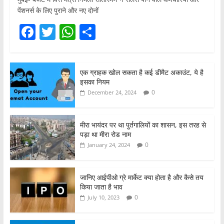
पेंशनर्स के लिए पुराने और नए दोनों
F
T
W
S
a
w
h
h
c
itt
at
ar
एक ग्राहक खोल सकता है कई डीमैट अकाउंट, ये है
e
er
s
e
इसका नियम
b
A
0
December 24, 2024
o
p
o
p
मीरा भायंदर पर था पुर्तगालियों का शासन, इस तरह से
पड़ा था मीरा रोड नाम
k
0
January 24, 2024
जानिए आईपीओ ग्रे मार्केट क्या होता है और कैसे तय
किया जाता है भाव
0
July 10, 2023