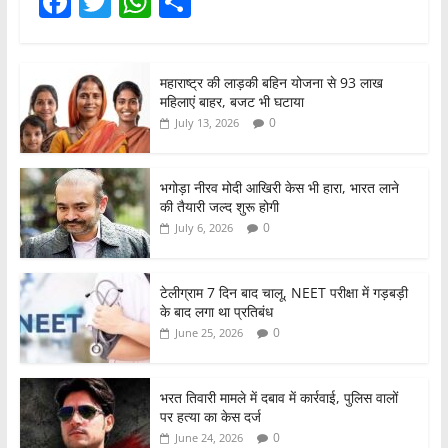
F
T
W
S
a
w
h
h
c
itt
at
ar
महाराष्ट्र की लाड़की बहिन योजना से 93 लाख
e
er
s
e
महिलाएं बाहर, बजट भी घटाया
b
A
0
July 13, 2026
o
p
o
p
भगोड़ा नीरव मोदी आखिरी केस भी हारा, भारत लाने
की तैयारी जल्द शुरू होगी
k
0
July 6, 2026
टेलीग्राम 7 दिन बाद चालू, NEET परीक्षा में गड़बड़ी
के बाद लगा था प्रतिबंध
0
June 25, 2026
भरत तिवारी मामले में दबाव में कार्रवाई, पुलिस वालों
पर हत्या का केस दर्ज
0
June 24, 2026