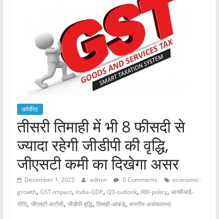
कॉर्पोरेट
तीसरी तिमाही में भी 8 फीसदी से
ज्यादा रहेगी जीडीपी की वृद्धि,
जीएसटी कमी का दिखेगा असर
December 1, 2025
admin
0 Comments
economic-
,
,
,
,
,
growth
GST-impact
India-GDP
Q3-outlook
RBI-policy
आरबीआई-
,
,
,
,
नीति
जीएसटी-कटौती
जीडीपी-वृद्धि
तिमाही-आंकड़े
भारतीय-अर्थव्यवस्था