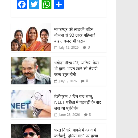
F
T
W
S
a
w
h
h
c
itt
at
ar
महाराष्ट्र की लाड़की बहिन
e
er
s
e
योजना से 93 लाख महिलाएं
b
A
बाहर, बजट भी घटाया
0
July 13, 2026
o
p
o
p
भगोड़ा नीरव मोदी आखिरी केस
भी हारा, भारत लाने की तैयारी
k
जल्द शुरू होगी
0
July 6, 2026
टेलीग्राम 7 दिन बाद चालू,
NEET परीक्षा में गड़बड़ी के बाद
लगा था प्रतिबंध
0
June 25, 2026
भरत तिवारी मामले में दबाव में
कार्रवाई, पुलिस वालों पर हत्या