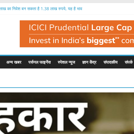
क लाख का निवेश बन सकता है 1.38 लाख रुपये, यह है भाव
9 प्रतिशत तक मुनाफा, नतीजों के बाद यह है इसका भाव
ें एक लाख रुपये का निवेश बन सकता है 1.35 लाख रुपये
 में निवेशक मालामाल, एक लाख का निवेश बना 1.56 लाख
ी है बहुत बड़ी गिरावट, इस फंड मैनेजर ने दी चेतावनी
अन्य खबर
पर्सनल फाइनेंस
स्पेशल न्यूज
ज्ञान केंद्र
संपादकीय
संपर्क