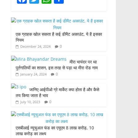
a
w
h
h
c
itt
at
ar
e
er
s
e
एक ग्राहक खोल सकता है कई डीमैट अकाउंट, ये है इसका
b
A
नियम
o
p
0
December 24, 2024
o
p
मीरा भायंदर पर था
k
पुर्तगालियों का शासन, इस तरह से पड़ा था मीरा रोड नाम
0
January 24, 2024
जानिए आईपीओ ग्रे मार्केट क्या होता है और कैसे
तय किया जाता है भाव
0
July 10, 2023
एसबीआई म्यूचुअल फंड का एयूएम 8 लाख करोड़, 10
लाख करोड़ का लक्ष्य