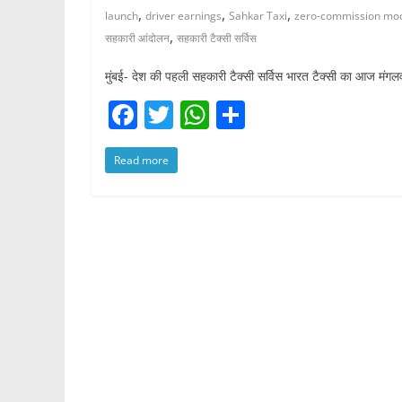
,
,
,
launch
driver earnings
Sahkar Taxi
zero-commission mo
,
सहकारी आंदोलन
सहकारी टैक्सी सर्विस
मुंबई- देश की पहली सहकारी टैक्सी सर्विस भारत टैक्सी का आज मंगल
F
T
W
S
a
w
h
h
Read more
c
itt
at
ar
e
er
s
e
b
A
o
p
o
p
k