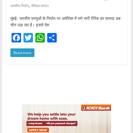
,
भारतीय निर्यात
वैश्विक व्यापार
मुंबई- भारतीय वस्तुओं के निर्यात पर अमेरिका में लगे भारी टैरिफ का फायदा अब
चीन उठा रहा है। इससे देश
F
T
W
S
a
w
h
h
Read more
c
itt
at
ar
e
er
s
e
b
A
o
p
o
p
k