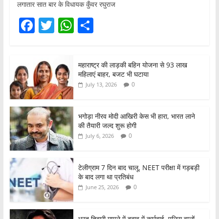
लगातार सात बार के विधायक कुँवर रघुराज
F
T
W
S
a
w
h
h
c
itt
at
ar
महाराष्ट्र की लाड़की बहिन योजना से 93 लाख
e
er
s
e
महिलाएं बाहर, बजट भी घटाया
b
A
0
July 13, 2026
o
p
o
p
भगोड़ा नीरव मोदी आखिरी केस भी हारा, भारत लाने
की तैयारी जल्द शुरू होगी
k
0
July 6, 2026
टेलीग्राम 7 दिन बाद चालू, NEET परीक्षा में गड़बड़ी
के बाद लगा था प्रतिबंध
0
June 25, 2026
भरत तिवारी मामले में दबाव में कार्रवाई, पुलिस वालों