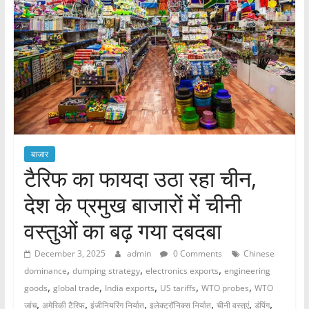
बाजार
टैरिफ का फायदा उठा रहा चीन,
देश के प्रमुख बाजारों में चीनी
वस्तुओं का बढ़ गया दबदबा
December 3, 2025
admin
0 Comments
Chinese
,
,
,
dominance
dumping strategy
electronics exports
engineering
,
,
,
,
,
goods
global trade
India exports
US tariffs
WTO probes
WTO
,
,
,
,
,
,
जांच
अमेरिकी टैरिफ
इंजीनियरिंग निर्यात
इलेक्ट्रॉनिक्स निर्यात
चीनी वस्तुएं
डंपिंग