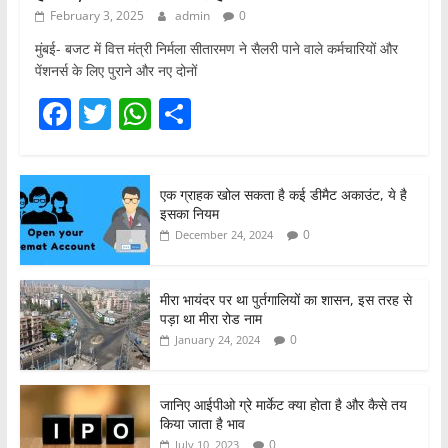
February 3, 2025
admin
0
मुंबई- बजट में वित्त मंत्री निर्मला सीतारमण ने सैलरी पाने वाले कर्मचारियों और
पेंशनर्स के लिए पुराने और नए दोनों
F
T
W
S
a
w
h
h
c
itt
at
ar
एक ग्राहक खोल सकता है कई डीमैट अकाउंट, ये है
e
er
s
e
इसका नियम
b
A
0
December 24, 2024
o
p
o
p
मीरा भायंदर पर था पुर्तगालियों का शासन, इस तरह से
पड़ा था मीरा रोड नाम
k
0
January 24, 2024
जानिए आईपीओ ग्रे मार्केट क्या होता है और कैसे तय
किया जाता है भाव
0
July 10, 2023