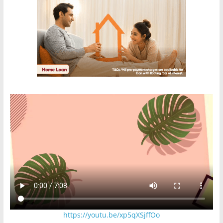
https://youtu.be/xp5qXSjffOo