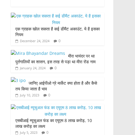
a
w
h
h
c
itt
at
ar
e
er
s
e
एक ग्राहक खोल सकता है कई डीमैट अकाउंट, ये है इसका
b
A
नियम
o
p
0
December 24, 2024
o
p
मीरा भायंदर पर था
k
पुर्तगालियों का शासन, इस तरह से पड़ा था मीरा रोड नाम
0
January 24, 2024
जानिए आईपीओ ग्रे मार्केट क्या होता है और कैसे
तय किया जाता है भाव
0
July 10, 2023
एसबीआई म्यूचुअल फंड का एयूएम 8 लाख करोड़, 10
लाख करोड़ का लक्ष्य
0
July 5, 2023