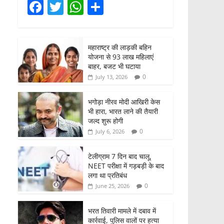
F
T
W
S
a
w
h
h
c
itt
at
ar
महाराष्ट्र की लाड़की बहिन
e
er
s
e
योजना से 93 लाख महिलाएं
b
A
बाहर, बजट भी घटाया
0
July 13, 2026
o
p
o
p
भगोड़ा नीरव मोदी आखिरी केस
भी हारा, भारत लाने की तैयारी
k
जल्द शुरू होगी
0
July 6, 2026
टेलीग्राम 7 दिन बाद चालू,
NEET परीक्षा में गड़बड़ी के बाद
लगा था प्रतिबंध
0
June 25, 2026
भरत तिवारी मामले में दबाव में
कार्रवाई, पुलिस वालों पर हत्या