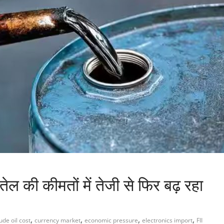
ेल की कीमतों में तेजी से फिर बढ़ रहा
,
,
,
,
ude oil cost
currency market
economic pressure
electronics import
FII