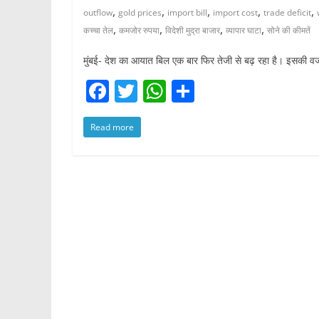
,
,
,
,
,
outflow
gold prices
import bill
import cost
trade deficit
,
,
,
,
कच्चा तेल
कमजोर रुपया
विदेशी मुद्रा बाजार
व्यापार घाटा
सोने की कीमतें
मुंबई- देश का आयात बिल एक बार फिर तेजी से बढ़ रहा है। इसकी 
F
T
W
S
a
w
h
h
Read more
c
itt
at
ar
e
er
s
e
b
A
o
p
o
p
k