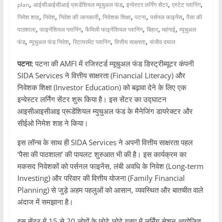
,
,
,
,
plan
आईसीआईसीआई प्रूडेंशियल म्यूचुअल फंड
इन्वेस्टर लर्निंग सेंटर
एस्टेट प्लानिंग
,
,
,
,
,
,
निमेश शाह
निवेश
निवेश की जानकारी
निवेशक शिक्षा
पटना
पर्सनल फाइनेंस
पैसा की
,
,
,
,
,
पाठशाला
फाइनेंशियल प्लानिंग
फैमिली फाइनेंशियल प्लानिंग
बिहार
महंगाई
म्यूचुअल
,
,
,
,
फंड
म्यूचुअल फंड निवेश
रिटायरमेंट प्लानिंग
वित्तीय साक्षरता
संजीव दयाल
पटना:
पटना की AMFI में रजिस्टर्ड म्यूचुअल फंड डिस्ट्रीब्यूटर कंपनी
SIDA Services ने वित्तीय साक्षरता (Financial Literacy) और
निवेशक शिक्षा (Investor Education) को बढ़ावा देने के लिए एक
इन्वेस्टर लर्निंग सेंटर शुरू किया है। इस सेंटर का उद्घाटन
आइसीआइसीआइ प्रूडेंशियल म्युचुअल फंड के मैनेजिंग डायरेक्टर और
सीईओ निमेश शाह ने किया।
इस लॉन्च के साथ ही SIDA Services ने अपनी वित्तीय साक्षरता पहल
‘पैसा की पाठशाला’ की पायलट शुरुआत भी की है। इस कार्यक्रम का
मकसद निवेशकों को पर्सनल फाइनेंस, लंबी अवधि के निवेश (Long-term
Investing) और परिवार की वित्तीय योजना (Family Financial
Planning) से जुड़े अहम पहलुओं को आसान, व्यवस्थित और बातचीत वाले
अंदाज में समझाना है।
इस सेंटर में 15 से 20 लोगों के छोटे-छोटे ग्रुप में लर्निंग सेशन आयोजित