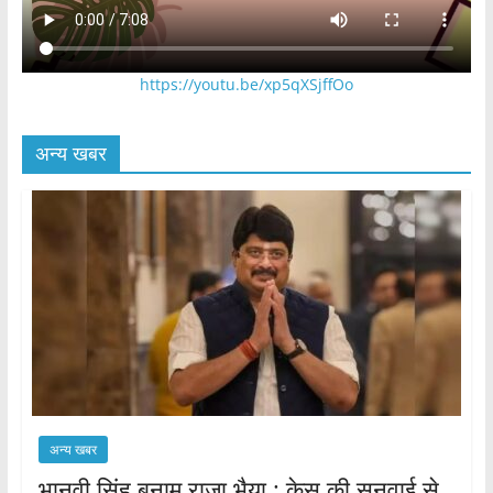
https://youtu.be/xp5qXSjffOo
अन्य खबर
अन्य खबर
भानवी सिंह बनाम राजा भैया : केस की सुनवाई से