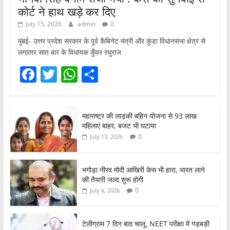
कोर्ट ने हाथ खड़े कर दिए
July 15, 2026
admin
0
मुंबई- उत्तर प्रदेश सरकार के पूर्व कैबिनेट मंत्री और कुंडा विधानसभा क्षेत्र से
लगातार सात बार के विधायक कुँवर रघुराज
F
T
W
S
a
w
h
h
c
itt
at
ar
महाराष्ट्र की लाड़की बहिन योजना से 93 लाख
e
er
s
e
महिलाएं बाहर, बजट भी घटाया
b
A
0
July 13, 2026
o
p
o
p
भगोड़ा नीरव मोदी आखिरी केस भी हारा, भारत लाने
की तैयारी जल्द शुरू होगी
k
0
July 6, 2026
टेलीग्राम 7 दिन बाद चालू, NEET परीक्षा में गड़बड़ी