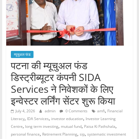
म्यूचुअल फंड
पटना की म्यूचुअल फंड
डिस्ट्रीब्यूटर कंपनी SIDA
Services ने निवेशकों के लिए
इन्वेस्टर लर्निंग सेंटर शुरू किया
,
July 4, 2026
admin
0 Comments
amfi
Financial
,
,
,
Literacy
IDA Services
investor education
Investor Learning
,
,
,
,
Centre
long term investing
mutual fund
Paisa Ki Pathshala
,
,
,
personal finance
Retirement Planning
sip
systematic investment