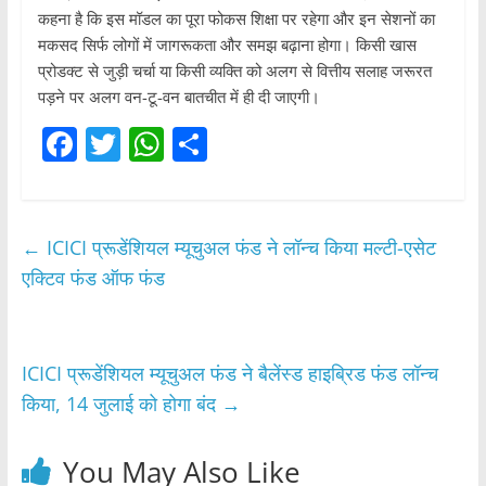
कहना है कि इस मॉडल का पूरा फोकस शिक्षा पर रहेगा और इन सेशनों का
मकसद सिर्फ लोगों में जागरूकता और समझ बढ़ाना होगा। किसी खास
प्रोडक्ट से जुड़ी चर्चा या किसी व्यक्ति को अलग से वित्तीय सलाह जरूरत
पड़ने पर अलग वन-टू-वन बातचीत में ही दी जाएगी।
F
T
W
S
a
w
h
h
c
itt
at
ar
e
er
s
e
←
ICICI प्रूडेंशियल म्यूचुअल फंड ने लॉन्च किया मल्टी-एसेट
b
A
एक्टिव फंड ऑफ फंड
o
p
o
p
ICICI प्रूडेंशियल म्यूचुअल फंड ने बैलेंस्ड हाइब्रिड फंड लॉन्च
k
किया, 14 जुलाई को होगा बंद
→
You May Also Like