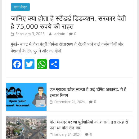
ज्ञान केंद्र
जानिए क्या होता है स्टैंडर्ड डिडक्शन, सरकार देती
है 75,000 रुपये की राहत
February 3, 2025
admin
0
मुंबई- बजट में वित्त मंत्री निर्मला सीतारमण ने सैलरी पाने वाले कर्मचारियों और
पेंशनर्स के लिए पुराने और नए दोनों
F
T
W
S
a
w
h
h
c
itt
at
ar
एक ग्राहक खोल सकता है कई डीमैट अकाउंट, ये है
e
er
s
e
इसका नियम
b
A
0
December 24, 2024
o
p
o
p
मीरा भायंदर पर था पुर्तगालियों का शासन, इस तरह से
पड़ा था मीरा रोड नाम
k
0
January 24, 2024