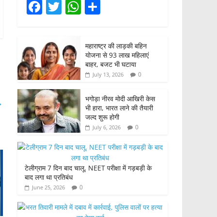
F
T
W
S
a
w
h
h
c
itt
at
ar
महाराष्ट्र की लाड़की बहिन
e
er
s
e
योजना से 93 लाख महिलाएं
b
A
बाहर, बजट भी घटाया
0
July 13, 2026
o
p
o
p
भगोड़ा नीरव मोदी आखिरी केस
→
भी हारा, भारत लाने की तैयारी
k
जल्द शुरू होगी
0
July 6, 2026
टेलीग्राम 7 दिन बाद चालू, NEET परीक्षा में गड़बड़ी के
बाद लगा था प्रतिबंध
0
June 25, 2026