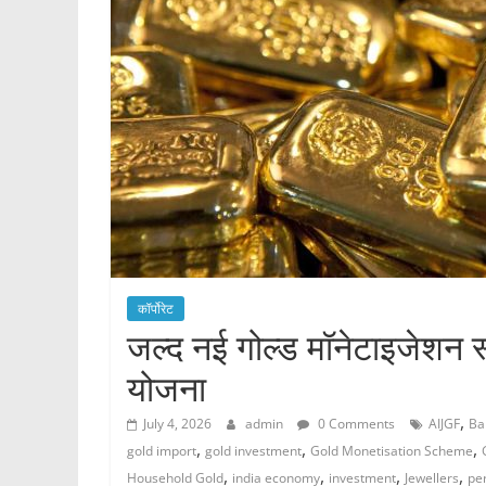
कॉर्पोरेट
जल्द नई गोल्ड मॉनेटाइजेशन स
योजना
,
July 4, 2026
admin
0 Comments
AIJGF
Ba
,
,
,
gold import
gold investment
Gold Monetisation Scheme
,
,
,
,
Household Gold
india economy
investment
Jewellers
pe