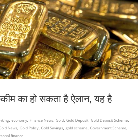
्कीम का हो सकता है ऐलान, यह है
,
,
,
,
,
,
nking
economy
Finance News
Gold
Gold Deposit
Gold Deposit Scheme
,
,
,
,
,
Gold News
Gold Policy
Gold Savings
gold scheme
Government Scheme
rsonal finance