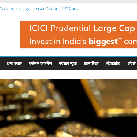
 निवेशक मालामाल, एक लाख का निवेश बना 1.56 लाख
का आईपीओ 12 अगस्त से, 97 रुपये में मिलेगा शेयर
प का आईपीओ आज से, इतना मिल सकता है फायदा
रतिशत तक मुनाफा, नतीजों के बाद यह है इसका भाव
क लाख रुपये का निवेश बन सकता है 1.35 लाख रुपये
अन्य खबर
पर्सनल फाइनेंस
स्पेशल न्यूज
ज्ञान केंद्र
संपादकीय
संपर्क