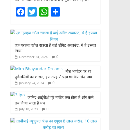
F
T
W
S
a
w
h
h
c
itt
at
ar
e
er
s
e
एक ग्राहक खोल सकता है कई डीमैट अकाउंट, ये है इसका
b
A
नियम
o
p
0
December 24, 2024
o
p
मीरा भायंदर पर था
k
पुर्तगालियों का शासन, इस तरह से पड़ा था मीरा रोड नाम
0
January 24, 2024
जानिए आईपीओ ग्रे मार्केट क्या होता है और कैसे
तय किया जाता है भाव
0
July 10, 2023