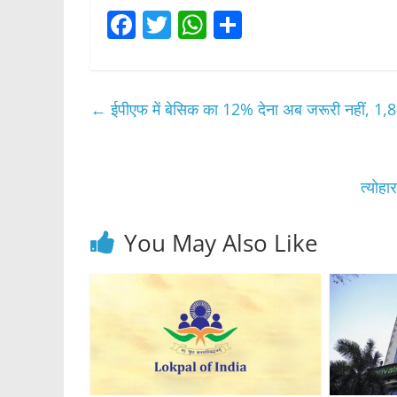
F
T
W
S
a
w
h
h
c
itt
at
ar
e
er
s
e
←
ईपीएफ में बेसिक का 12% देना अब जरूरी नहीं, 1,8
b
A
o
p
o
p
त्योहा
k
You May Also Like