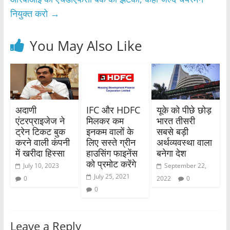
k
नियुक्त करो
→
You May Also Like
अदाणी
IFC और HDFC
यूके को पीछे छोड़
एंटरप्राइजेज ने
मिलकर कम
भारत तीसरी
ट्रेन टिकट बुक
इनकम वालों के
सबसे बड़ी
करने वाली कंपनी
लिए सस्ते ग्रीन
अर्थव्यवस्था वाला
में खरीदा हिस्सा
हाउसिंग फाइनेंस
बनेगा देश
को प्रमोट करेंगे
July 10, 2023
September 22,
July 25, 2021
0
2022
0
0
Leave a Reply