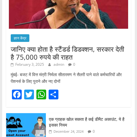
ज्ञान केंद्र
जानिए क्या होता है स्टैंडर्ड डिडक्शन, सरकार देती
है 75,000 रुपये की राहत
February 3, 2025
admin
0
मुंबई- बजट में वित्त मंत्री निर्मला सीतारमण ने सैलरी पाने वाले कर्मचारियों और
पेंशनर्स के लिए पुराने और नए दोनों
F
T
W
S
a
w
h
h
c
itt
at
ar
एक ग्राहक खोल सकता है कई डीमैट अकाउंट, ये है
e
er
s
e
इसका नियम
b
A
0
December 24, 2024