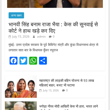
अन्य खबर
भानवी सिंह बनाम राजा भैया : केस की सुनवाई से
कोर्ट ने हाथ खड़े कर दिए
July 15, 2026
admin
0
मुंबई- उत्तर प्रदेश सरकार के पूर्व कैबिनेट मंत्री और कुंडा विधानसभा क्षेत्र से
लगातार सात बार के विधायक कुँवर रघुराज
F
T
W
S
a
w
h
h
c
itt
at
ar
महाराष्ट्र की लाड़की बहिन योजना से 93 लाख
e
er
s
e
महिलाएं बाहर, बजट भी घटाया
b
A
0
July 13, 2026
o
p
o
p
भगोड़ा नीरव मोदी आखिरी केस भी हारा, भारत लाने