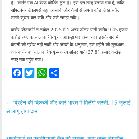
हैं। कर्सर एक AI बेस्ड कोडिंग टूल है। इसे इस तरह बनाया गया है, ताकि
सॉफ्टवेयर डेवलपर्स बहुत आसानी और तेजी से अपना कोड लिख सकें,
उसमें सुधार कर सकें और उसे समझ सकें।
कर्सर प्लेटफॉर्म ने नवंबर 2025 में 1 अरब डॉलर यानी करीब 9.45 हजार
करोड़ रुपए के सालाना रेवेन्यू का आंकड़ा पार किया था। इसके बाद भी
कंपनी की ग्रोथ नहीं रुकी और फोर्ब्स के अनुसार, इस महीने की शुरुआत
तक कर्सर का सालाना रेवेन्यू 4 अरब डॉलर यानी 37.81 हजार करोड़
रुपए तक पहुंच गया।
F
T
W
S
a
w
h
h
c
itt
at
ar
e
er
s
e
←
ब्रिटेन की व्हिस्की और कारें भारत में मिलेंगी सस्ती, 15 जुलाई
b
A
से लागू होगा दाम
o
p
o
p
आरबीआई का एचडीएफसी बैंक को झटका, कहा जल्द चेयरमैन