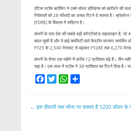
एंटिक स्टॉक ब्रोकिंग ने एक्मे सोलर होल्डिंग्स को खरीदने की
निवेशकों को 28 फीसदी का अच्छा रिटर्न दे सकता है। ब्रोकरेज क
(FDRE) के विकास में सक्रिय है।
कंपनी के पास देश की सबसे बड़ी कॉन्ट्रैक्टेड पाइपलाइन है, जो
बदल चुकी है और ये हाई क्वालिटी वाले केंद्रीय सरकार समर्थि
FY25 के 2,540 मेगावाट से बढ़ाकर FY28E तक 6,270 मेगावाट 
कंपनी के शेयर एक महीने में करीब 12 प्रतिशत चढ़े हैं। तीन मह
चढ़ा है। एक साल में स्टॉक ने 38 प्रतिशत का रिटर्न दिया है
F
T
W
S
a
w
h
h
c
itt
at
ar
e
er
s
e
←
इस दीवाली तक सोना जा सकता है 5200 डॉलर के
b
A
o
p