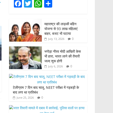
F
T
W
S
→
a
w
h
h
c
itt
at
ar
महाराष्ट्र की लाड़की बहिन
e
er
s
e
योजना से 93 लाख महिलाएं
b
A
बाहर, बजट भी घटाया
0
July 13, 2026
o
p
o
p
भगोड़ा नीरव मोदी आखिरी केस
भी हारा, भारत लाने की तैयारी
k
जल्द शुरू होगी
0
July 6, 2026
टेलीग्राम 7 दिन बाद चालू, NEET परीक्षा में गड़बड़ी के
बाद लगा था प्रतिबंध
0
June 25, 2026