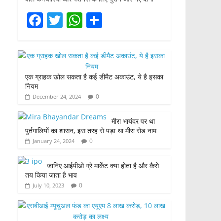
F
T
W
S
a
w
h
h
c
itt
at
ar
e
er
s
e
एक ग्राहक खोल सकता है कई डीमैट अकाउंट, ये है इसका
b
A
नियम
o
p
0
December 24, 2024
o
p
मीरा भायंदर पर था
k
पुर्तगालियों का शासन, इस तरह से पड़ा था मीरा रोड नाम
0
January 24, 2024
जानिए आईपीओ ग्रे मार्केट क्या होता है और कैसे
तय किया जाता है भाव
0
July 10, 2023