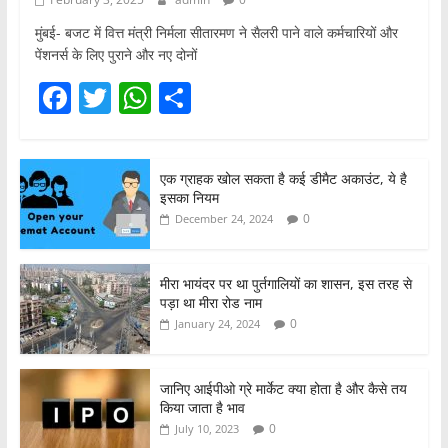
मुंबई- बजट में वित्त मंत्री निर्मला सीतारमण ने सैलरी पाने वाले कर्मचारियों और
पेंशनर्स के लिए पुराने और नए दोनों
F
T
W
S
a
w
h
h
c
itt
at
ar
एक ग्राहक खोल सकता है कई डीमैट अकाउंट, ये है
e
er
s
e
इसका नियम
b
A
0
December 24, 2024
o
p
o
p
मीरा भायंदर पर था पुर्तगालियों का शासन, इस तरह से
पड़ा था मीरा रोड नाम
k
0
January 24, 2024
जानिए आईपीओ ग्रे मार्केट क्या होता है और कैसे तय
किया जाता है भाव
0
July 10, 2023