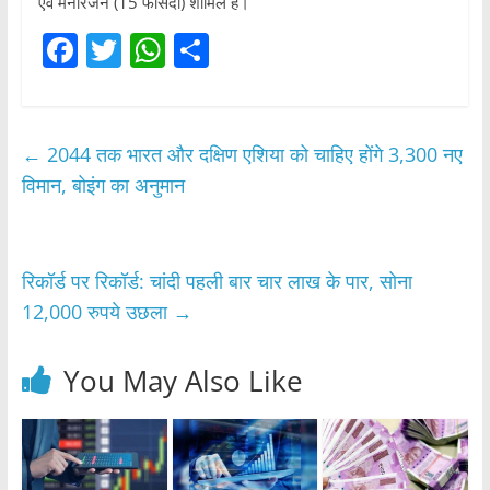
एवं मनोरंजन (15 फीसदी) शामिल हैं।
F
T
W
S
a
w
h
h
c
itt
at
ar
e
er
s
e
←
2044 तक भारत और दक्षिण एशिया को चाहिए होंगे 3,300 नए
b
A
विमान, बोइंग का अनुमान
o
p
o
p
रिकॉर्ड पर रिकॉर्ड: चांदी पहली बार चार लाख के पार, सोना
k
12,000 रुपये उछला
→
You May Also Like