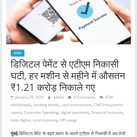
बाजार
डिजिटल पेमेंट से एटीएम निकासी
घटी, हर मशीन से महीने में औसतन
₹1.21 करोड़ निकाले गए
January 29, 2026
admin
0 Comments
ATM
,
,
,
withdrawals
banking trends
cash transactions
CMS Infosystems
,
,
,
,
report
Consumer Spending
digital payments
Financial Inclusion
,
,
India digital
rural economy
UPI usage
मुंबई-
डिजिटल पेमेंट के बढ़ते चलन के चलते एटीएम से निकासी में अब तेजी