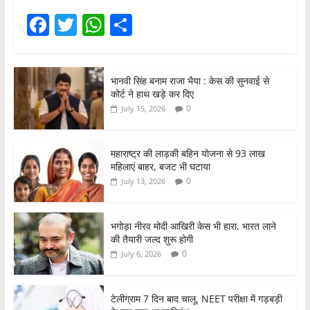
F
T
W
S
a
w
h
h
c
itt
at
ar
भानवी सिंह बनाम राजा भैया : केस की सुनवाई से
e
er
s
e
कोर्ट ने हाथ खड़े कर दिए
b
A
0
July 15, 2026
o
p
o
p
महाराष्ट्र की लाड़की बहिन योजना से 93 लाख
महिलाएं बाहर, बजट भी घटाया
k
0
July 13, 2026
भगोड़ा नीरव मोदी आखिरी केस भी हारा, भारत लाने
की तैयारी जल्द शुरू होगी
0
July 6, 2026
टेलीग्राम 7 दिन बाद चालू, NEET परीक्षा में गड़बड़ी