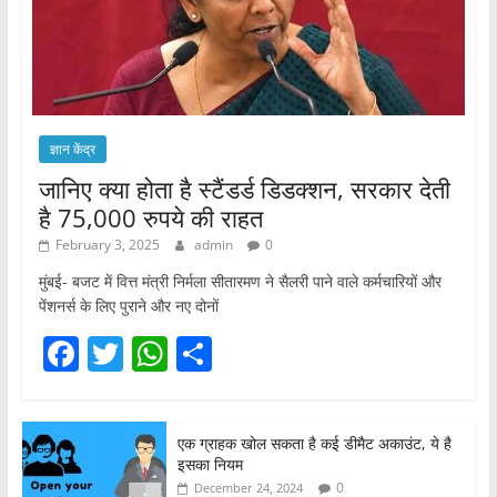
ज्ञान केंद्र
जानिए क्या होता है स्टैंडर्ड डिडक्शन, सरकार देती
है 75,000 रुपये की राहत
February 3, 2025
admin
0
मुंबई- बजट में वित्त मंत्री निर्मला सीतारमण ने सैलरी पाने वाले कर्मचारियों और
पेंशनर्स के लिए पुराने और नए दोनों
F
T
W
S
a
w
h
h
c
itt
at
ar
एक ग्राहक खोल सकता है कई डीमैट अकाउंट, ये है
e
er
s
e
इसका नियम
b
A
0
December 24, 2024