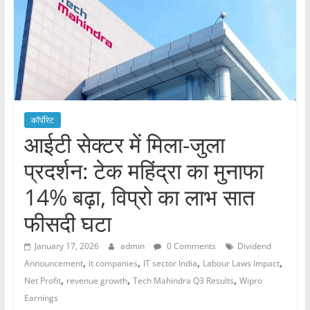
कॉर्पोरेट
आईटी सेक्टर में मिला-जुला
प्रदर्शन: टेक महिंद्रा का मुनाफा
14% बढ़ा, विप्रो का लाभ सात
फीसदी घटा
January 17, 2026
admin
0 Comments
Dividend
,
,
,
,
Announcement
it companies
IT sector India
Labour Laws Impact
,
,
,
Net Profit
revenue growth
Tech Mahindra Q3 Results
Wipro
Earnings