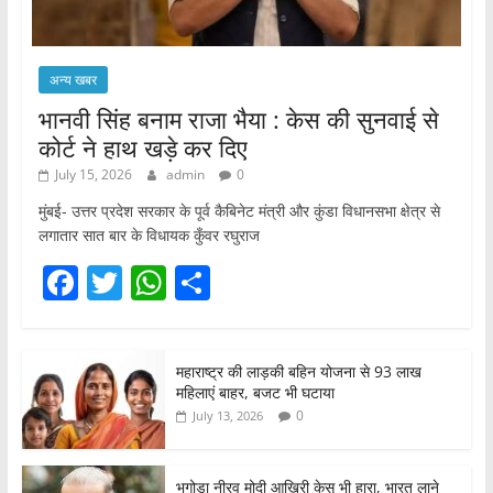
अन्य खबर
भानवी सिंह बनाम राजा भैया : केस की सुनवाई से
कोर्ट ने हाथ खड़े कर दिए
July 15, 2026
admin
0
मुंबई- उत्तर प्रदेश सरकार के पूर्व कैबिनेट मंत्री और कुंडा विधानसभा क्षेत्र से
लगातार सात बार के विधायक कुँवर रघुराज
F
T
W
S
a
w
h
h
c
itt
at
ar
महाराष्ट्र की लाड़की बहिन योजना से 93 लाख
e
er
s
e
महिलाएं बाहर, बजट भी घटाया
b
A
0
July 13, 2026
o
p
भगोड़ा नीरव मोदी आखिरी केस भी हारा, भारत लाने