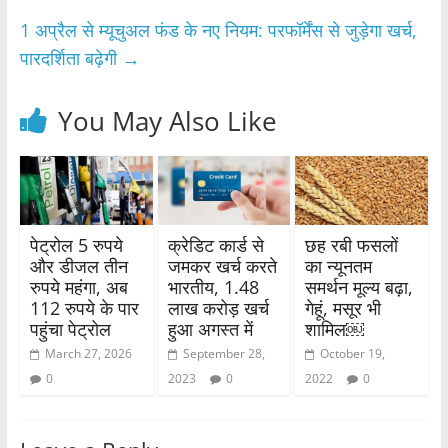
o
p
1 अप्रैल से म्यूचुअल फंड के नए नियम: परफॉर्मेंस से जुड़ेगा खर्च,
k
पारदर्शिता बढ़ेगी
→
You May Also Like
पेट्रोल 5 रुपये
क्रेडिट कार्ड से
छह रबी फसलों
और डीजल तीन
जमकर खर्च करते
का न्यूनतम
रुपये महंगा, अब
भारतीय, 1.48
समर्थन मूल्य बढ़ा,
112 रुपये के पार
लाख करोड़ खर्च
गेहूं, मसूर भी
पहुंचा पेट्रोल
हुआ अगस्त में
शामिल￼
March 27, 2026
September 28,
October 19,
0
2023
0
2022
0