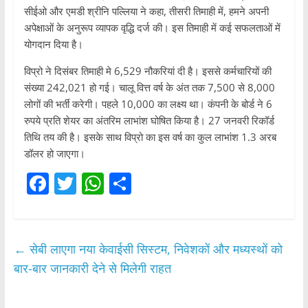
सीईओ और एमडी श्रीनि पल्लिया ने कहा, तीसरी तिमाही में, हमने अपनी
अपेक्षाओं के अनुरूप व्यापक वृद्धि दर्ज की। इस तिमाही में कई सफलताओं में
योगदान दिया है।
विप्रो ने दिसंबर तिमाही मे 6,529 नौकरियां दी है। इससे कर्मचारियों की
संख्या 242,021 हो गई। चालू वित्त वर्ष के अंत तक 7,500 से 8,000
लोगों की भर्ती करेगी। पहले 10,000 का लक्ष्य था। कंपनी के बोर्ड ने 6
रुपये प्रति शेयर का अंतरिम लाभांश घोषित किया है। 27 जनवरी रिकॉर्ड
तिथि तय की है। इसके साथ विप्रो का इस वर्ष का कुल लाभांश 1.3 अरब
डॉलर हो जाएगा।
F
T
W
S
a
w
h
h
c
itt
at
ar
e
er
s
e
←
सेबी लाएगा नया केवाईसी सिस्टम, निवेशकों और मध्यस्थों को
b
A
बार-बार जानकारी देने से मिलेगी राहत
o
p