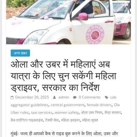
अन्य खबर
ओला और उबर में महिलाएं अब
यात्रा के लिए चुन सकेंगी महिला
ड्राइवर, सरकार का निर्देश
December 26, 2025
admin
0 Comments
cab
,
,
,
aggregator guidelines
central government
female drivers
Ola
,
,
,
,
,
Uber rules
taxi services
women safety
ओला उबर नियम
केंद्र सरकार
,
,
,
कैब एग्रीगेटर गाइडलाइंस
टैक्सी सेवा
महिला ड्राइवर
महिला सुरक्षा
मुंबई- जल्द ही आपको कैब से राइड बुक करने के लिए ओला, उबर और