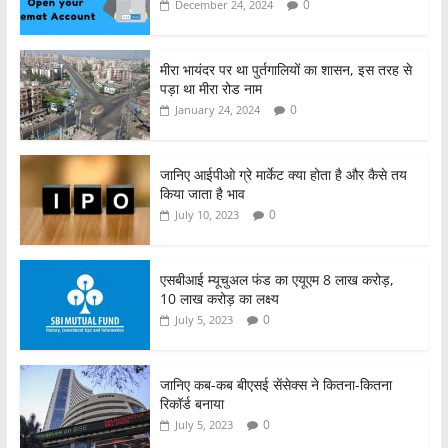
b
A
0
December 24, 2024
o
p
o
p
मीरा भायंदर पर था पुर्तगालियों का शासन, इस तरह से
पड़ा था मीरा रोड नाम
k
0
January 24, 2024
जानिए आईपीओ ग्रे मार्केट क्या होता है और कैसे तय
किया जाता है भाव
0
July 10, 2023
एसबीआई म्यूचुअल फंड का एयूएम 8 लाख करोड़,
10 लाख करोड़ का लक्ष्य
0
July 5, 2023
जानिए कब-कब बीएसई सेंसेक्स ने कितना-कितना
रिकॉर्ड बनाया
0
July 5, 2023