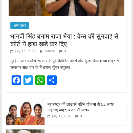
अन्य खबर
भानवी सिंह बनाम राजा भैया : केस की सुनवाई से
कोर्ट ने हाथ खड़े कर दिए
July 15, 2026
admin
0
मुंबई- उत्तर प्रदेश सरकार के पूर्व कैबिनेट मंत्री और कुंडा विधानसभा क्षेत्र से
लगातार सात बार के विधायक कुँवर रघुराज
F
T
W
S
a
w
h
h
c
itt
at
ar
महाराष्ट्र की लाड़की बहिन योजना से 93 लाख
e
er
s
e
महिलाएं बाहर, बजट भी घटाया
b
A
0
July 13, 2026
o
p