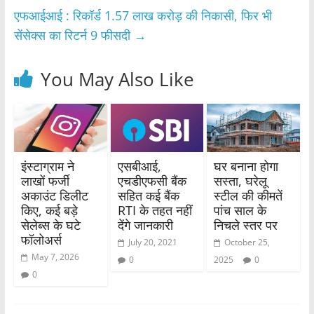
o
p
एफआईआई : रिकॉर्ड 1.57 लाख करोड़ की निकासी, फिर भी
k
सेंसेक्स का रिटर्न 9 फीसदी
→
You May Also Like
इंस्टाग्राम ने
एसबीआई,
घर बनाना होगा
लाखों फर्जी
एचडीएफसी बैंक
सस्ता, घरेलू
अकाउंट डिलीट
सहित कई बैंक
स्टील की कीमतें
किए, कई बड़े
RTI के तहत नहीं
पांच साल के
सेलेब्स के घटे
देंगे जानकारी
निचले स्तर पर
फॉलोअर्स
July 20, 2021
October 25,
May 7, 2026
0
2025
0
0