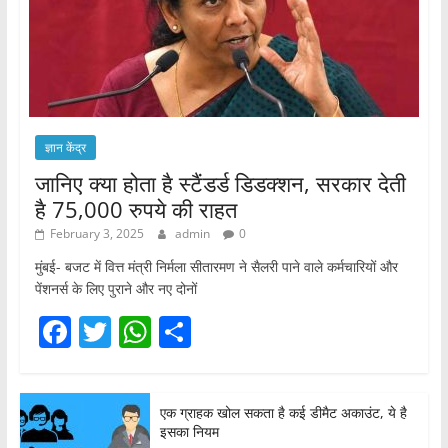
ज्ञान केंद्र
जानिए क्या होता है स्टैंडर्ड डिडक्शन, सरकार देती
है 75,000 रुपये की राहत
February 3, 2025
admin
0
मुंबई- बजट में वित्त मंत्री निर्मला सीतारमण ने सैलरी पाने वाले कर्मचारियों और
पेंशनर्स के लिए पुराने और नए दोनों
F
T
W
S
a
w
h
h
c
itt
at
ar
एक ग्राहक खोल सकता है कई डीमैट अकाउंट, ये है
e
er
s
e
इसका नियम