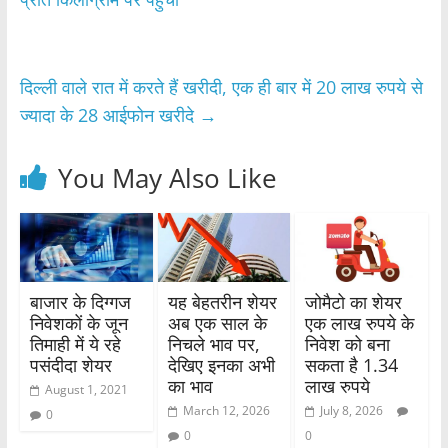
b
A
o
p
o
p
दिल्ली वाले रात में करते हैं खरीदी, एक ही बार में 20 लाख रुपये से
k
ज्‍यादा के 28 आईफोन खरीदे
→
You May Also Like
बाजार के दिग्गज
यह बेहतरीन शेयर
जोमैटो का शेयर
निवेशकों के जून
अब एक साल के
एक लाख रुपये के
तिमाही में ये रहे
निचले भाव पर,
निवेश को बना
पसंदीदा शेयर
देखिए इनका अभी
सकता है 1.34
का भाव
लाख रुपये
August 1, 2021
March 12, 2026
July 8, 2026
0
0
0