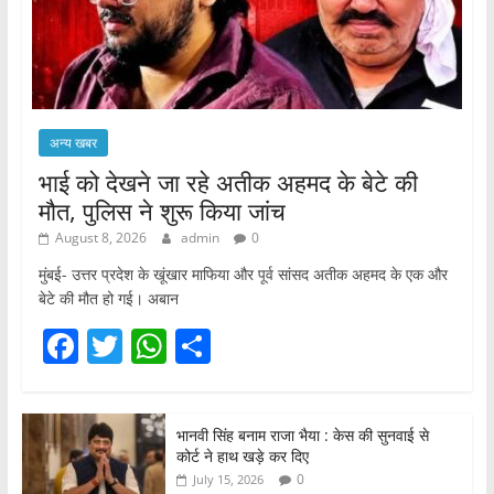
अन्य खबर
भाई को देखने जा रहे अतीक अहमद के बेटे की
मौत, पुलिस ने शुरू किया जांच
August 8, 2026
admin
0
मुंबई- उत्तर प्रदेश के खूंखार माफिया और पूर्व सांसद अतीक अहमद के एक और
बेटे की मौत हो गई। अबान
F
T
W
S
a
w
h
h
c
itt
at
ar
भानवी सिंह बनाम राजा भैया : केस की सुनवाई से
e
er
s
e
कोर्ट ने हाथ खड़े कर दिए
b
A
0
July 15, 2026