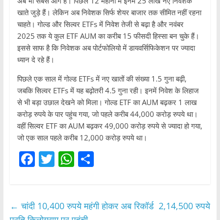
अब भी सबसे आगे हैं। पिछले 12 महीनों में इनमें 25 लाख नए निवेशक
खाते जुड़े हैं। लेकिन अब निवेशक सिर्फ शेयर बाजार तक सीमित नहीं रहना
चाहते। गोल्ड और सिल्वर ETFs में निवेश तेजी से बढ़ा है और नवंबर
2025 तक ये कुल ETF AUM का करीब 15 फीसदी हिस्सा बन चुके हैं।
इससे साफ है कि निवेशक अब पोर्टफोलियो में डायवर्सिफिकेशन पर ज्यादा
ध्यान दे रहे हैं।
पिछले एक साल में गोल्ड ETFs में नए खातों की संख्या 1.5 गुना बढ़ी,
जबकि सिल्वर ETFs में यह बढ़ोतरी 4.5 गुना रही। इनमें निवेश के लिहाज
से भी बड़ा उछाल देखने को मिला। गोल्ड ETF का AUM बढ़कर 1 लाख
करोड़ रुपये के पार पहुंच गया, जो पहले करीब 44,000 करोड़ रुपये था।
वहीं सिल्वर ETF का AUM बढ़कर 49,000 करोड़ रुपये से ज्यादा हो गया,
जो एक साल पहले करीब 12,000 करोड़ रुपये था।
F
T
W
S
a
w
h
h
c
itt
at
ar
e
er
s
e
←
चांदी 10,400 रुपये महंगी होकर अब रिकॉर्ड 2,14,500 रुपये
प्रति किलोग्राम पर पहुंची