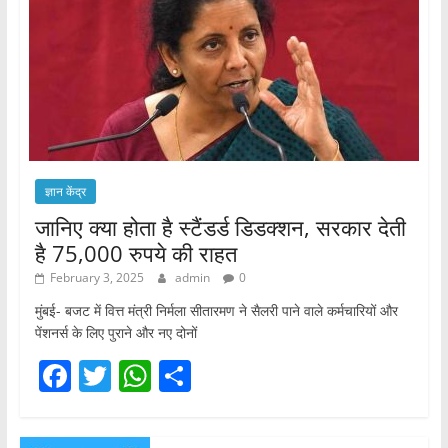
ज्ञान केंद्र
जानिए क्या होता है स्टैंडर्ड डिडक्शन, सरकार देती
है 75,000 रुपये की राहत
February 3, 2025
admin
0
मुंबई- बजट में वित्त मंत्री निर्मला सीतारमण ने सैलरी पाने वाले कर्मचारियों और
पेंशनर्स के लिए पुराने और नए दोनों
F
T
W
S
a
w
h
h
c
itt
at
ar