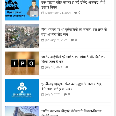
एक ग्राहक खोल सकता है कई डीमैट अकाउंट, ये है
e
er
s
e
इसका नियम
b
A
0
December 24, 2024
o
p
o
p
मीरा भायंदर पर था पुर्तगालियों का शासन, इस तरह से
पड़ा था मीरा रोड नाम
k
0
January 24, 2024
जानिए आईपीओ ग्रे मार्केट क्या होता है और कैसे तय
किया जाता है भाव
0
July 10, 2023
एसबीआई म्यूचुअल फंड का एयूएम 8 लाख करोड़,
10 लाख करोड़ का लक्ष्य
0
July 5, 2023
जानिए कब-कब बीएसई सेंसेक्स ने कितना-कितना
रिकॉर्ड बनाया