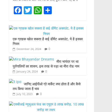
F
T
W
S
a
w
h
h
c
itt
at
ar
e
er
s
e
एक ग्राहक खोल सकता है कई डीमैट अकाउंट, ये है इसका
b
A
नियम
o
p
0
December 24, 2024
o
p
मीरा भायंदर पर था
k
पुर्तगालियों का शासन, इस तरह से पड़ा था मीरा रोड नाम
0
January 24, 2024
जानिए आईपीओ ग्रे मार्केट क्या होता है और कैसे
तय किया जाता है भाव
0
July 10, 2023