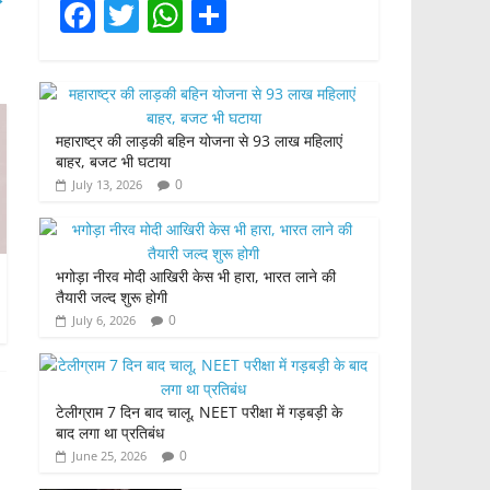
F
T
W
S
a
w
h
h
c
itt
at
ar
e
er
s
e
महाराष्ट्र की लाड़की बहिन योजना से 93 लाख महिलाएं
b
A
बाहर, बजट भी घटाया
o
p
0
July 13, 2026
o
p
k
भगोड़ा नीरव मोदी आखिरी केस भी हारा, भारत लाने की
तैयारी जल्द शुरू होगी
0
July 6, 2026
टेलीग्राम 7 दिन बाद चालू, NEET परीक्षा में गड़बड़ी के
बाद लगा था प्रतिबंध
0
June 25, 2026