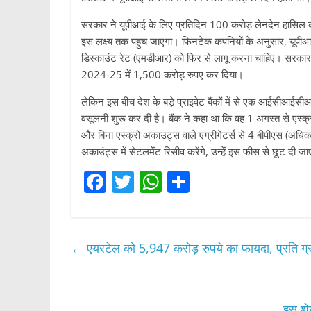
सरकार ने यूपीआई के लिए प्रतिदिन 100 करोड़ लेनदेन हासिल करने
इस लक्ष्य तक पहुंच जाएगा। फिनटेक कंपनियों के अनुसार, यूप
डिस्काउंट रेट (एमडीआर) को फिर से लागू करना चाहिए। सरकार न
2024-25 में 1,500 करोड़ रुपए कर दिया।
लेकिन इस बीच देश के बड़े प्राइवेट बैंकों में से एक आईसीआईसीआई 
वसूलनी शुरू कर दी है। बैंक ने कहा था कि वह 1 अगस्त से एस्क्र
और बिना एस्क्रो अकाउंट्स वाले एग्रीगेटर्स से 4 बीपीएस (अधि
अकाउंट्स में सेटलमेंट रिसीव करेंगे, उन्हें इस फीस से छूट दी ज
F
T
W
S
a
w
h
h
c
itt
at
ar
e
er
s
e
←
एयरटेल को 5,947 करोड़ रुपये का फायदा, प्रति ग्
b
A
o
p
इस शेय